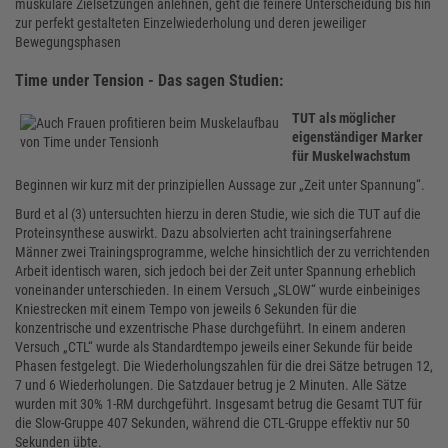
muskuläre Zielsetzungen anlehnen, geht die feinere Unterscheidung bis hin
zur perfekt gestalteten Einzelwiederholung und deren jeweiliger
Bewegungsphasen
Time under Tension - Das sagen Studien:
TUT als möglicher
eigenständiger Marker
für Muskelwachstum
Beginnen wir kurz mit der prinzipiellen Aussage zur „Zeit unter Spannung“.
Burd et al (3) untersuchten hierzu in deren Studie, wie sich die TUT auf die
Proteinsynthese auswirkt. Dazu absolvierten acht trainingserfahrene
Männer zwei Trainingsprogramme, welche hinsichtlich der zu verrichtenden
Arbeit identisch waren, sich jedoch bei der Zeit unter Spannung erheblich
voneinander unterschieden. In einem Versuch „SLOW“ wurde einbeiniges
Kniestrecken mit einem Tempo von jeweils 6 Sekunden für die
konzentrische und exzentrische Phase durchgeführt. In einem anderen
Versuch „CTL“ wurde als Standardtempo jeweils einer Sekunde für beide
Phasen festgelegt. Die Wiederholungszahlen für die drei Sätze betrugen 12,
7 und 6 Wiederholungen. Die Satzdauer betrug je 2 Minuten. Alle Sätze
wurden mit 30% 1-RM durchgeführt. Insgesamt betrug die Gesamt TUT für
die Slow-Gruppe 407 Sekunden, während die CTL-Gruppe effektiv nur 50
Sekunden übte.