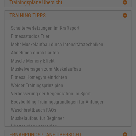
Trainingspläne Übersicht
TRAINING TIPPS
Schulterverletzungen im Kraftsport
Fitnessstudios Trier
Mehr Muskelaufbau durch Intensitätstechniken
Abnehmen durch Laufen
Muscle Memory Effekt
Muskelversagen zum Muskelaufbau
Fitness Homegym einrichten
Weider Trainingsprinzipien
Verbesserung der Regeneration im Sport
Bodybuilding Trainingsgrundlagen für Anfänger
Waschbrettbauch FAQs
Muskelaufbau für Beginner
Übertraining vermeiden
ERNÄHRUNGSPLÄNE ÜBERSICHT
Muskelaufbau für Fortgeschrittene