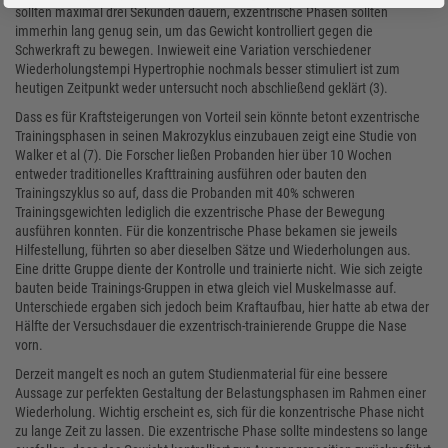
sollten maximal drei Sekunden dauern, exzentrische Phasen sollten
immerhin lang genug sein, um das Gewicht kontrolliert gegen die
Schwerkraft zu bewegen. Inwieweit eine Variation verschiedener
Wiederholungstempi Hypertrophie nochmals besser stimuliert ist zum
heutigen Zeitpunkt weder untersucht noch abschließend geklärt (3).
Dass es für Kraftsteigerungen von Vorteil sein könnte betont exzentrische
Trainingsphasen in seinen Makrozyklus einzubauen zeigt eine Studie von
Walker et al (7). Die Forscher ließen Probanden hier über 10 Wochen
entweder traditionelles Krafttraining ausführen oder bauten den
Trainingszyklus so auf, dass die Probanden mit 40% schweren
Trainingsgewichten lediglich die exzentrische Phase der Bewegung
ausführen konnten. Für die konzentrische Phase bekamen sie jeweils
Hilfestellung, führten so aber dieselben Sätze und Wiederholungen aus.
Eine dritte Gruppe diente der Kontrolle und trainierte nicht. Wie sich zeigte
bauten beide Trainings-Gruppen in etwa gleich viel Muskelmasse auf.
Unterschiede ergaben sich jedoch beim Kraftaufbau, hier hatte ab etwa der
Hälfte der Versuchsdauer die exzentrisch-trainierende Gruppe die Nase
vorn.
Derzeit mangelt es noch an gutem Studienmaterial für eine bessere
Aussage zur perfekten Gestaltung der Belastungsphasen im Rahmen einer
Wiederholung. Wichtig erscheint es, sich für die konzentrische Phase nicht
zu lange Zeit zu lassen. Die exzentrische Phase sollte mindestens so lange