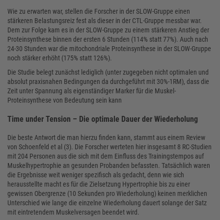
Wie zu erwarten war, stellen die Forscher in der SLOW-Gruppe einen
stärkeren Belastungsreiz fest als dieser in der CTL-Gruppe messbar war.
Dem zur Folge kam es in der SLOW-Gruppe zu einem stärkeren Anstieg der
Proteinsynthese binnen der ersten 6 Stunden (114% statt 77%). Auch nach
24-30 Stunden war die mitochondriale Proteinsynthese in der SLOW-Gruppe
noch stärker erhöht (175% statt 126%).
Die Studie belegt zunächst lediglich (unter zugegeben nicht optimalen und
absolut praxisnahen Bedingungen da durchgeführt mit 30%-1RM), dass die
Zeit unter Spannung als eigenständiger Marker für die Muskel-
Proteinsynthese von Bedeutung sein kann
Time under Tension – Die optimale Dauer der Wiederholung
Die beste Antwort die man hierzu finden kann, stammt aus einem Review
von Schoenfeld et al (3). Die Forscher werteten hier insgesamt 8 RC-Studien
mit 204 Personen aus die sich mit dem Einfluss des Trainingstempos auf
Muskelhypertrophie an gesunden Probanden befassten. Tatsächlich waren
die Ergebnisse weit weniger spezifisch als gedacht, denn wie sich
herausstellte macht es für die Zielsetzung Hypertrophie bis zu einer
gewissen Obergrenze (10 Sekunden pro Wiederholung) keinen merklichen
Unterschied wie lange die einzelne Wiederholung dauert solange der Satz
mit eintretendem Muskelversagen beendet wird.