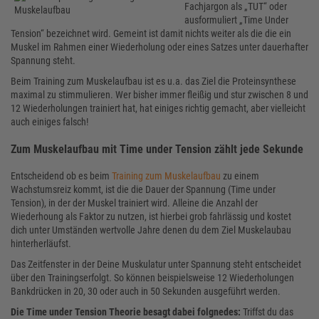
Fachjargon als „TUT“ oder
ausformuliert „Time Under
Tension“ bezeichnet wird. Gemeint ist damit nichts weiter als die die ein
Muskel im Rahmen einer Wiederholung oder eines Satzes unter dauerhafter
Spannung steht.
Beim Training zum Muskelaufbau ist es u.a. das Ziel die Proteinsynthese
maximal zu stimmulieren. Wer bisher immer fleißig und stur zwischen 8 und
12 Wiederholungen trainiert hat, hat einiges richtig gemacht, aber vielleicht
auch einiges falsch!
Zum Muskelaufbau mit Time under Tension zählt jede Sekunde
Entscheidend ob es beim
Training zum Muskelaufbau
zu einem
Wachstumsreiz kommt, ist die die Dauer der Spannung (Time under
Tension), in der der Muskel trainiert wird. Alleine die Anzahl der
Wiederhoung als Faktor zu nutzen, ist hierbei grob fahrlässig und kostet
dich unter Umständen wertvolle Jahre denen du dem Ziel Muskelaubau
hinterherläufst.
Das Zeitfenster in der Deine Muskulatur unter Spannung steht entscheidet
über den Trainingserfolgt. So können beispielsweise 12 Wiederholungen
Bankdrücken in 20, 30 oder auch in 50 Sekunden ausgeführt werden.
Die Time under Tension Theorie besagt dabei folgnedes:
Triffst du das