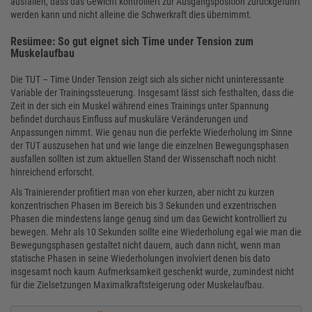
ausfallen, dass das Gewicht kontrolliert zur Ausgangsposition zurückgeführt
werden kann und nicht alleine die Schwerkraft dies übernimmt.
Resümee: So gut eignet sich Time under Tension zum
Muskelaufbau
Die TUT – Time Under Tension zeigt sich als sicher nicht uninteressante
Variable der Trainingssteuerung. Insgesamt lässt sich festhalten, dass die
Zeit in der sich ein Muskel während eines Trainings unter Spannung
befindet durchaus Einfluss auf muskuläre Veränderungen und
Anpassungen nimmt. Wie genau nun die perfekte Wiederholung im Sinne
der TUT auszusehen hat und wie lange die einzelnen Bewegungsphasen
ausfallen sollten ist zum aktuellen Stand der Wissenschaft noch nicht
hinreichend erforscht.
Als Trainierender profitiert man von eher kurzen, aber nicht zu kurzen
konzentrischen Phasen im Bereich bis 3 Sekunden und exzentrischen
Phasen die mindestens lange genug sind um das Gewicht kontrolliert zu
bewegen. Mehr als 10 Sekunden sollte eine Wiederholung egal wie man die
Bewegungsphasen gestaltet nicht dauern, auch dann nicht, wenn man
statische Phasen in seine Wiederholungen involviert denen bis dato
insgesamt noch kaum Aufmerksamkeit geschenkt wurde, zumindest nicht
für die Zielsetzungen Maximalkraftsteigerung oder Muskelaufbau.