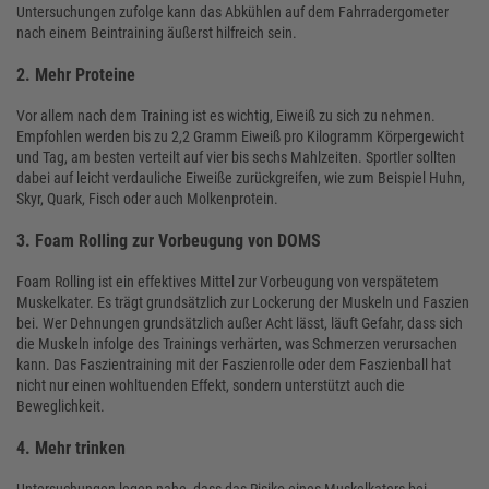
Untersuchungen zufolge kann das Abkühlen auf dem Fahrradergometer
nach einem Beintraining äußerst hilfreich sein.
2. Mehr Proteine
Vor allem nach dem Training ist es wichtig, Eiweiß zu sich zu nehmen.
Empfohlen werden bis zu 2,2 Gramm Eiweiß pro Kilogramm Körpergewicht
und Tag, am besten verteilt auf vier bis sechs Mahlzeiten. Sportler sollten
dabei auf leicht verdauliche Eiweiße zurückgreifen, wie zum Beispiel Huhn,
Skyr, Quark, Fisch oder auch Molkenprotein.
3. Foam Rolling zur Vorbeugung von DOMS
Foam Rolling ist ein effektives Mittel zur Vorbeugung von verspätetem
Muskelkater. Es trägt grundsätzlich zur Lockerung der Muskeln und Faszien
bei. Wer Dehnungen grundsätzlich außer Acht lässt, läuft Gefahr, dass sich
die Muskeln infolge des Trainings verhärten, was Schmerzen verursachen
kann. Das Faszientraining mit der Faszienrolle oder dem Faszienball hat
nicht nur einen wohltuenden Effekt, sondern unterstützt auch die
Beweglichkeit.
4. Mehr trinken