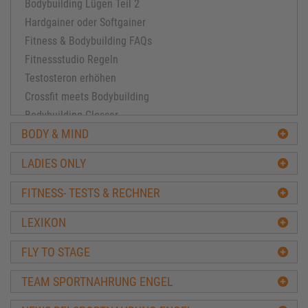
Bodybuilding Lügen Teil 2
Hardgainer oder Softgainer
Fitness & Bodybuilding FAQs
Fitnessstudio Regeln
Testosteron erhöhen
Crossfit meets Bodybuilding
Bodybuilding Glossar
BODY & MIND
Fitness & Party - passt das?
Mehr Testosteron - 7 Tipps zum natürlichen Steigern!
LADIES ONLY
5 Todsünden beim Muskelaufbau
Crossfit für Frauen
FITNESS- TESTS & RECHNER
Atemgasmessung
LEXIKON
Stoffwechselmessung
InBody Körperanalyse
FLY TO STAGE
Hygiene im Fitnessstudio
TEAM SPORTNAHRUNG ENGEL
Schutz vor Muskelabbau
Mehr Bewegung im Alltag