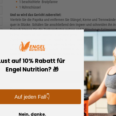
1 beschichtete Bratpfanne
1 Rührschüssel
Und so wird das Gericht zubereitet:
Vierteln Sie die Paprika und entfernen Sie Stängel, Kerne und Trennwände
quer in Stücke. Schälen Sie anschließend den Ingwer und schneiden ihn in 
Danach können Sie die Zuckerschoten putzen und 2 Minuten in Salzwasser
kaltem Wasser ab und lassen Sie sie abtropfen. Stellen Sie eine Pfanne a
Zwiebeln, den Ingwer und die Paprika in die P fanne, kurz andünsten. An
die Gewürze hinzu und lassen alles aufkochen. Den Brokkoli können Sie 
bei mittlerer Hitze dünsten lassen. Verrühren Sie die restliche Kokosmilch
Minuten köcheln. Zuckerschoten zugeben und mit Salz, Curry, Cayennepf
Lust auf 10% Rabatt für
Nährwerte Asia
Engel Nutrition? 🎁
Brennwert
Auf jeden Fall👇
Eiweiß
Fett
Nein, danke.