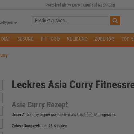
Portofrei ab 79 Euro
|
Kauf auf Rechnung
Suche:
seltypen
DIÄT
GESUND
FIT FOOD
KLEIDUNG
ZUBEHÖR
TOP 5
Curry
Leckres Asia Curry Fitnessr
Asia Curry Rezept
Unser Asia Curry eignet sich perfekt als köstliches Mittagessen.
Zubereitungszeit:
ca. 25 Minuten