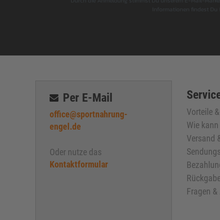
Durch die Anmeldung stimmst Du unserem E-Mail-Marketi
Informationen findest Du
Service
Per E-Mail
Vorteile 
office@sportnahrung-
Wie kann 
engel.de
Versand &
Sendungs
Oder nutze das
Kontaktformular
Bezahlun
Rückgabe
Fragen &