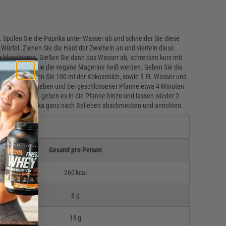
. Spülen Sie die Paprika unter Wasser ab und schneider Sie diese
Würfel. Ziehen Sie die Haut der Zwiebeln an und vierteln diese.
 blanchieren. Gießen Sie dann das Wasser ab, schrecken kurz mit
uf und lassen Sie die vegane Magerine heiß werden. Geben Sie die
schließend geben Sie 100 ml der Kokosmilch, sowie 3 EL Wasser und
gefroren hinzu geben und bei geschlossener Pfanne etwa 4 Minuten
 mit der Stärke, geben es in die Pfanne hinzu und lassen wieder 2
effer und Paprika ganz nach Belieben abschmecken und anrichten.
 Curry*
Gesamt pro Person
260 kcal
8 g
18 g