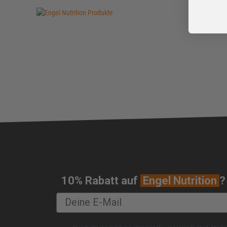
Rezepte Abendessen
Rezepte Vorspeisen
Rezepte Dessert
Rezepte Shakes
Rezepte Snacks
Rezepte Low-Carb
Rezepte Veganer
Rezepte Vegetarier
Eddys Fitness Küche
Buddha Bowls
Die 3 besten Protein Pancake Frühstücksrezepte
10% Rabatt auf
Engel Nutrition
?