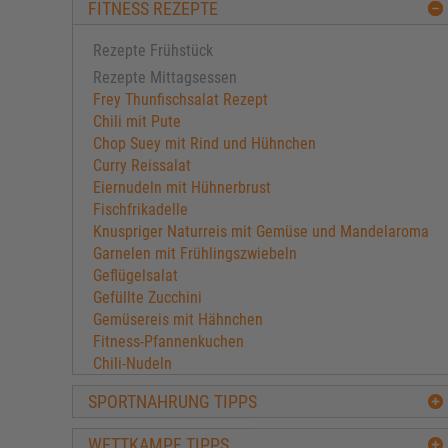
FITNESS REZEPTE
Rezepte Frühstück
Rezepte Mittagsessen
Frey Thunfischsalat Rezept
Chili mit Pute
Chop Suey mit Rind und Hühnchen
Curry Reissalat
Eiernudeln mit Hühnerbrust
Fischfrikadelle
Knuspriger Naturreis mit Gemüse und Mandelaroma
Garnelen mit Frühlingszwiebeln
Geflügelsalat
Gefüllte Zucchini
Gemüsereis mit Hähnchen
Fitness-Pfannenkuchen
Chili-Nudeln
Back-Thunfisch
SPORTNAHRUNG TIPPS
Hack-Burger
Hähnchenbrust mit Honig - Senf - Dip
WETTKAMPF TIPPS