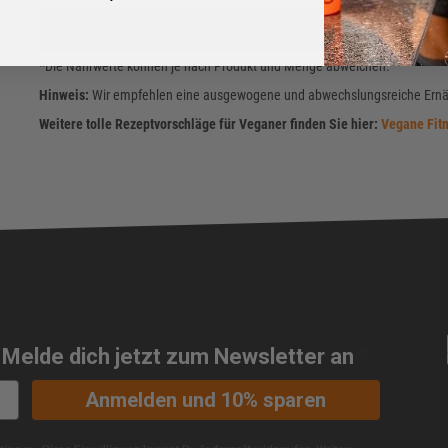
Kohlenhydrate
*Die Nährwerte können je nach Produkt und Menge abweichen.
Hinweis:
Wir empfehlen eine ausgewogene und abwechslungsreiche Ernä
Weitere tolle Rezeptvorschläge für Veganer finden Sie hier:
Vegane Fit
 Melde dich jetzt zum Newsletter an
💪
Anmelden und 10% sparen