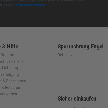
ng zu. Diese Einwilligung kannst Du
jederzeit
widerrufen. Weitere
 in unseren
Datenschutzhinweisen
.
 & Hilfe
Sportnahrung Engel
& Rabatte
Referenzen
ich bestellen?
 Lieferung
verfolgung
g & Bezahlarten
 & Retouren
 Antworten
Sicher einkaufen