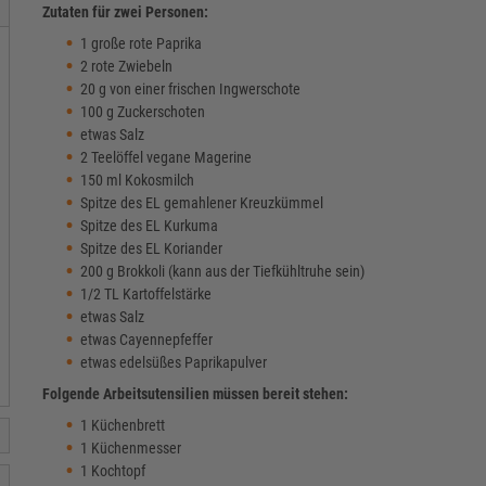
Zutaten für zwei Personen:
1 große rote Paprika
2 rote Zwiebeln
20 g von einer frischen Ingwerschote
100 g Zuckerschoten
etwas Salz
2 Teelöffel vegane Magerine
150 ml Kokosmilch
Spitze des EL gemahlener Kreuzkümmel
Spitze des EL Kurkuma
Spitze des EL Koriander
200 g Brokkoli (kann aus der Tiefkühltruhe sein)
1/2 TL Kartoffelstärke
etwas Salz
etwas Cayennepfeffer
etwas edelsüßes Paprikapulver
Folgende Arbeitsutensilien müssen bereit stehen:
1 Küchenbrett
1 Küchenmesser
1 Kochtopf