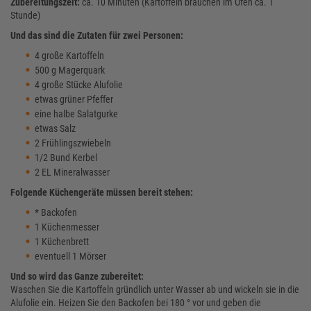
Zubereitungszeit:
ca. 10 Minuten (Kartoffeln brauchen im Ofen ca. 1
Stunde)
Und das sind die Zutaten für zwei Personen:
4 große Kartoffeln
500 g Magerquark
4 große Stücke Alufolie
etwas grüner Pfeffer
eine halbe Salatgurke
etwas Salz
2 Frühlingszwiebeln
1/2 Bund Kerbel
2 EL Mineralwasser
Folgende Küchengeräte müssen bereit stehen:
* Backofen
1 Küchenmesser
1 Küchenbrett
eventuell 1 Mörser
Und so wird das Ganze zubereitet:
Waschen Sie die Kartoffeln gründlich unter Wasser ab und wickeln sie in die
Alufolie ein. Heizen Sie den Backofen bei 180 ° vor und geben die