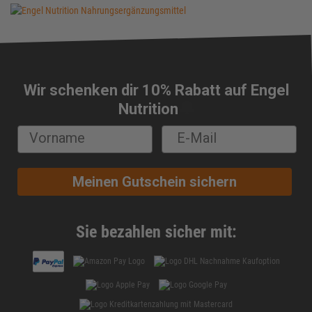
Rezepte Vorspeisen
Rezepte Dessert
Rezepte Shakes
Rezepte Snacks
Rezepte Low-Carb
Wir schenken dir 10% Rabatt auf Engel
🔔
Rezepte Veganer
Nutrition
Rezepte Vegetarier
Eddys Fitness Küche
Buddha Bowls
Meinen Gutschein sichern
Die 3 besten Protein Pancake Frühstücksrezepte
Sie bezahlen sicher mit: