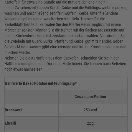
Kartoffeln für etwa eine Stunde auf die mittlere Schiene hinein.
In der Zwischenzeit können Sie die Gurke und die Frühlingszwiebeln putzen,
waschen und anschließend sehr fein würfeln. Kerbel unter fließendem
Wasser abspülen und etwas trocken schütteln. Hacken Sie die
Kerbelblättchen fein. Zermalen Sie den Pfeffer wenn möglich mit einem
Mörser, ansonsten können Si e die Körner mit der flachen Messerseite auf
einem Küchenbrett zunächst zerstampfen und zermahlen. Vermischen Sie
die Zwiebeln mit Quark, Gurke, Pfeffer und Kerbel gut miteinander. Geben
Sie das Mineralwasser (gibt eine cremige und luftige Konsistenz) hinzu und
mischen wieder.
Nehmen Sie die Kartoffeln aus dem Backofen, schneiden Sie sie in der
Hälfte ein und geben den Dip in die Mitte hinein. Sie können nach Belieben
noch etwas nachsalzen.
Nährwerte Baked Potatoe mit Frühlingsdip*
Gesamt pro Portion
Brennwert
253 kcal
Eiweiß
22 g