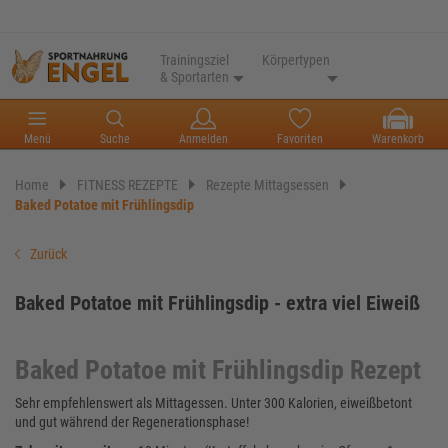
Trainingsziel
Körpertypen
& Sportarten
Menü
Suche
Anmelden
Favoriten
Warenkorb
Home
FITNESS REZEPTE
Rezepte Mittagsessen
Baked Potatoe mit Frühlingsdip
Zurück
Baked Potatoe mit Frühlingsdip - extra viel Eiweiß
Baked Potatoe mit Frühlingsdip Rezept
Sehr empfehlenswert als Mittagessen. Unter 300 Kalorien, eiweißbetont
und gut während der Regenerationsphase!