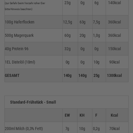
23g
0g
6g
140kcal
(zur Gefahr beim Verzehr roher Eier
bitte Hinweis beachten)
100g Haferflocken
12,5g
63g
7,5g
360kcal
500g Magerquark
60g
20g
1,0g
360kcal
40g Protein 96
32g
0g
0g
150kcal
1EL Distelöl (10ml)
0g
0g
10g
90kcal
GESAMT
140g
140g
25g
1300kcal
Standard-Frühstück - Small
EW
KH
F
Kcal
200ml Milch (0,3% Fett)
7g
10g
0,2g
70kcal