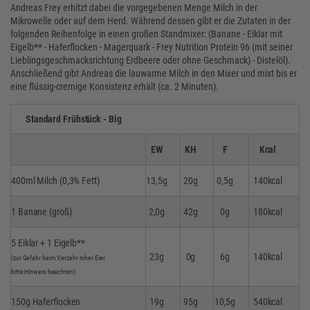
Andreas Frey erhitzt dabei die vorgegebenen Menge Milch in der
Mikrowelle oder auf dem Herd. Während dessen gibt er die Zutaten in der
folgenden Reihenfolge in einen großen Standmixer: (Banane - Eiklar mit
Eigelb** - Haferflocken - Magerquark - Frey Nutrition Protein 96 (mit seiner
Lieblingsgeschmacksrichtung Erdbeere oder ohne Geschmack) - Distelöl).
Anschließend gibt Andreas die lauwarme Milch in den Mixer und mixt bis er
eine flüssig-cremige Konsistenz erhält (ca. 2 Minuten).
Standard Frühstück - Big
EW
KH
F
Kcal
400ml Milch (0,3% Fett)
13,5g
20g
0,5g
140kcal
1 Banane (groß)
2,0g
42g
0g
180kcal
5 Eiklar + 1 Eigelb**
23g
0g
6g
140kcal
(zur Gefahr beim Verzehr roher Eier
bitte Hinweis beachten)
150g Haferflocken
19g
95g
10,5g
540kcal