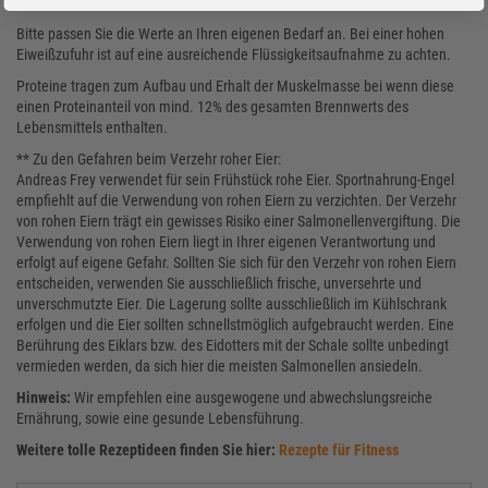
der Vermeidung von katabolen Prozessen (Muskelabbau).
Bitte passen Sie die Werte an Ihren eigenen Bedarf an. Bei einer hohen
Eiweißzufuhr ist auf eine ausreichende Flüssigkeitsaufnahme zu achten.
Proteine tragen zum Aufbau und Erhalt der Muskelmasse bei wenn diese
einen Proteinanteil von mind. 12% des gesamten Brennwerts des
Lebensmittels enthalten.
** Zu den Gefahren beim Verzehr roher Eier:
Andreas Frey verwendet für sein Frühstück rohe Eier. Sportnahrung-Engel
empfiehlt auf die Verwendung von rohen Eiern zu verzichten. Der Verzehr
von rohen Eiern trägt ein gewisses Risiko einer Salmonellenvergiftung. Die
Verwendung von rohen Eiern liegt in Ihrer eigenen Verantwortung und
erfolgt auf eigene Gefahr. Sollten Sie sich für den Verzehr von rohen Eiern
entscheiden, verwenden Sie ausschließlich frische, unversehrte und
unverschmutzte Eier. Die Lagerung sollte ausschließlich im Kühlschrank
erfolgen und die Eier sollten schnellstmöglich aufgebraucht werden. Eine
Berührung des Eiklars bzw. des Eidotters mit der Schale sollte unbedingt
vermieden werden, da sich hier die meisten Salmonellen ansiedeln.
Hinweis:
Wir empfehlen eine ausgewogene und abwechslungsreiche
Ernährung, sowie eine gesunde Lebensführung.
Weitere tolle Rezeptideen finden Sie hier:
Rezepte für Fitness