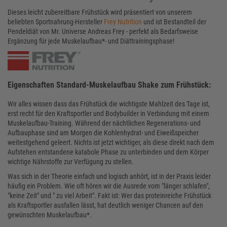
Dieses leicht zubereitbare Frühstück wird präsentiert von unserem
beliebten Sportnahrung-Hersteller
Frey Nutrition
und ist Bestandteil der
Pendeldiät von Mr. Universe Andreas Frey - perfekt als Bedarfsweise
Ergänzung für jede Muskelaufbau*- und Diättrainingsphase!
Eigenschaften Standard-Muskelaufbau Shake zum Frühstück:
Wir alles wissen dass das Frühstück die wichtigste Mahlzeit des Tage ist,
erst recht für den Kraftsportler und Bodybuilder in Verbindung mit einem
Muskelaufbau-Training. Während der nächtlichen Regenerations- und
Aufbauphase sind am Morgen die Kohlenhydrat- und Eiweißspeicher
weitestgehend geleert. Nichts ist jetzt wichtiger, als diese direkt nach dem
Aufstehen entstandene katabole Phase zu unterbinden und dem Körper
wichtige Nährstoffe zur Verfügung zu stellen.
Was sich in der Theorie einfach und logisch anhört, ist in der Praxis leider
häufig ein Problem. Wie oft hören wir die Ausrede vom "länger schlafen",
"keine Zeit" und " zu viel Arbeit". Fakt ist: Wer das proteinreiche Frühstück
als Kraftsportler ausfallen lässt, hat deutlich weniger Chancen auf den
gewünschten Muskelaufbau*.