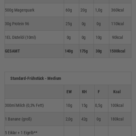
500g Magerquark
60g
20g
1,0g
360kcal
30g Protein 96
25g
0g
0g
110kcal
1EL Distelöl (10ml)
0g
0g
10g
90kcal
GESAMT
140g
175g
30g
1500kcal
Standard-Frühstück - Medium
EW
KH
F
Kcal
300ml Milch (0,3% Fett)
10g
15g
0,5g
100kcal
1 Banane (groß)
2,0g
42g
0g
180kcal
5 Eiklar + 1 Eigelb**