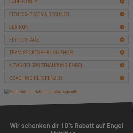
LADIES ONLY
Mandelmus mit Bananenflair
Crunchy Applejam
FITNESS- TESTS & RECHNER
Reiswaffeln mit Obst-Eiklar
Gemüse Omlett mit Vollkornbrot
LEXIKON
Maisgrieß mit Eiklar
Dinkel-Protein Pancake
FLY TO STAGE
Dinkel-Omelett mit Erdbeeren und Protein-Dressing
Protein Pfannkuchen Rezept
TEAM SPORTNAHRUNG ENGEL
Z'Oats Rezept
Rezepte Mittagsessen
NEWS BEI SPORTNAHRUNG ENGEL
Rezepte Abendessen
COACHING REFERENZEN
Rezepte Vorspeisen
Rezepte Dessert
Rezepte Shakes
Rezepte Snacks
Rezepte Low-Carb
Rezepte Veganer
Wir schenken dir 10% Rabatt auf Engel
Rezepte Vegetarier