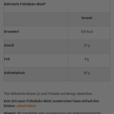
Nährwerte Frühstücks-Müsli*
Gesamt
Brennwert
530 kcal
Eiweiß
25 g
Fett
8 g
Kohlenhydrate
80 g
*Die Nährwerte können je nach Produkt und Menge abweichen.
Kein Zeit unser Frühstücks-Müsli zuzubereiten? Dann einfach hier
klicken:
Jabuvit Müsli
Hinweis:
Wir empfehlen eine ausgewogene und abwechslungsreiche