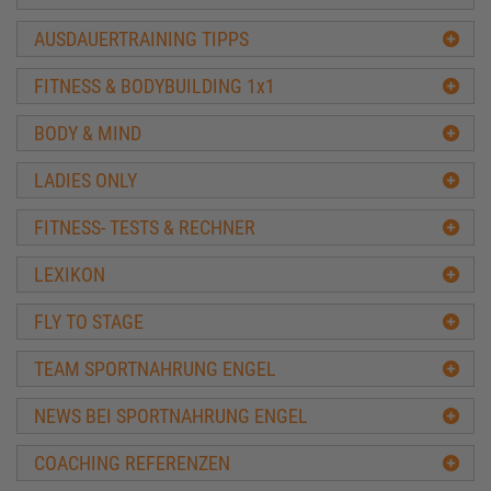
15x4 Trainingsplan
Serge Nubret Professional-Training
AUSDAUERTRAINING TIPPS
Training in der Bodybuilding Off-Season
Ernährung & Training Masseaufbau
FITNESS & BODYBUILDING 1x1
Muskelaufbau mit über 40
Full-Body-Training
BODY & MIND
5 x 5 Trainingplan
Minimalist Trainingsplan
LADIES ONLY
Max-OT Training
Muskelfaser Training
FITNESS- TESTS & RECHNER
Bro Split Plan
LEXIKON
Diät & Fettabbau
Sixpack & Waschbrettbauch
FLY TO STAGE
Kraftaufbau
Verbesserung einzelner Muskelgruppen
TEAM SPORTNAHRUNG ENGEL
Frauen
NEWS BEI SPORTNAHRUNG ENGEL
Heimtraining
Sonstige Trainingspläne
COACHING REFERENZEN