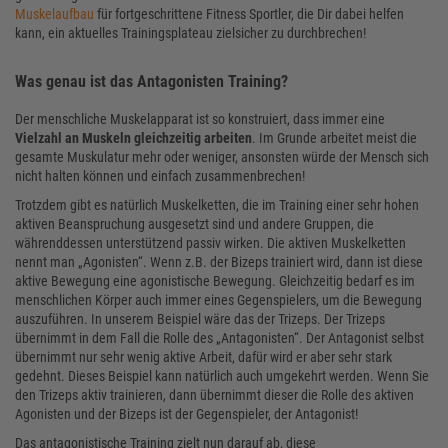
Muskelaufbau
für fortgeschrittene Fitness Sportler, die Dir dabei helfen
kann, ein aktuelles Trainingsplateau zielsicher zu durchbrechen!
Was genau ist das Antagonisten Training?
Der menschliche Muskelapparat ist so konstruiert, dass immer eine
Vielzahl an Muskeln gleichzeitig arbeiten
. Im Grunde arbeitet meist die
gesamte Muskulatur mehr oder weniger, ansonsten würde der Mensch sich
nicht halten können und einfach zusammenbrechen!
Trotzdem gibt es natürlich Muskelketten, die im Training einer sehr hohen
aktiven Beanspruchung ausgesetzt sind und andere Gruppen, die
währenddessen unterstützend passiv wirken. Die aktiven Muskelketten
nennt man „Agonisten“. Wenn z.B. der Bizeps trainiert wird, dann ist diese
aktive Bewegung eine agonistische Bewegung. Gleichzeitig bedarf es im
menschlichen Körper auch immer eines Gegenspielers, um die Bewegung
auszuführen. In unserem Beispiel wäre das der Trizeps. Der Trizeps
übernimmt in dem Fall die Rolle des „Antagonisten“. Der Antagonist selbst
übernimmt nur sehr wenig aktive Arbeit, dafür wird er aber sehr stark
gedehnt. Dieses Beispiel kann natürlich auch umgekehrt werden. Wenn Sie
den Trizeps aktiv trainieren, dann übernimmt dieser die Rolle des aktiven
Agonisten und der Bizeps ist der Gegenspieler, der Antagonist!
Das antagonistische Training zielt nun darauf ab, diese