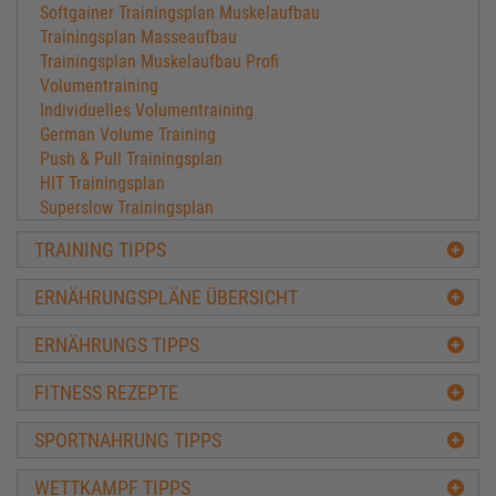
Softgainer Trainingsplan Muskelaufbau
Trainingsplan Masseaufbau
Trainingsplan Muskelaufbau Profi
Volumentraining
Individuelles Volumentraining
German Volume Training
Push & Pull Trainingsplan
HIT Trainingsplan
Superslow Trainingsplan
Hatfield Trainingsplan
TRAINING TIPPS
Doggcrapp Trainingsplan Muskelaufbau
FST-7 Trainingsplan
ERNÄHRUNGSPLÄNE ÜBERSICHT
Versagenstraining Mind-Xplode
HST Classic Trainingsplan
ERNÄHRUNGS TIPPS
HST-Cluster Trainingsplan
Kapillarisierung zum Muskelaufbau
FITNESS REZEPTE
Antagonisten Trainingsplan
10-1-10 Trainingsplan
SPORTNAHRUNG TIPPS
Pyramidentraining
8x8 Training Vince Gironda
WETTKAMPF TIPPS