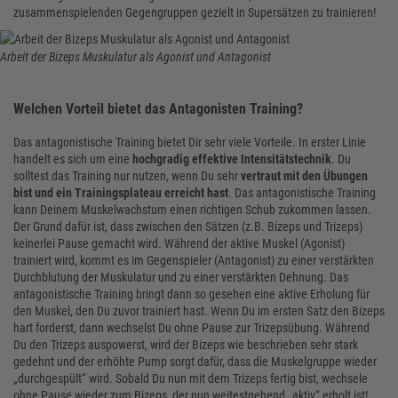
zusammenspielenden Gegengruppen gezielt in Supersätzen zu trainieren!
Arbeit der Bizeps Muskulatur als Agonist und Antagonist
Welchen Vorteil bietet das Antagonisten Training?
Das antagonistische Training bietet Dir sehr viele Vorteile. In erster Linie
handelt es sich um eine
hochgradig effektive Intensitätstechnik
. Du
solltest das Training nur nutzen, wenn Du sehr
vertraut mit den Übungen
bist und ein Trainingsplateau erreicht hast
. Das antagonistische Training
kann Deinem Muskelwachstum einen richtigen Schub zukommen lassen.
Der Grund dafür ist, dass zwischen den Sätzen (z.B. Bizeps und Trizeps)
keinerlei Pause gemacht wird. Während der aktive Muskel (Agonist)
trainiert wird, kommt es im Gegenspieler (Antagonist) zu einer verstärkten
Durchblutung der Muskulatur und zu einer verstärkten Dehnung. Das
antagonistische Training bringt dann so gesehen eine aktive Erholung für
den Muskel, den Du zuvor trainiert hast. Wenn Du im ersten Satz den Bizeps
hart forderst, dann wechselst Du ohne Pause zur Trizepsübung. Während
Du den Trizeps auspowerst, wird der Bizeps wie beschrieben sehr stark
gedehnt und der erhöhte Pump sorgt dafür, dass die Muskelgruppe wieder
„durchgespült“ wird. Sobald Du nun mit dem Trizeps fertig bist, wechsele
ohne Pause wieder zum Bizeps, der nun weitestgehend „aktiv“ erholt ist!