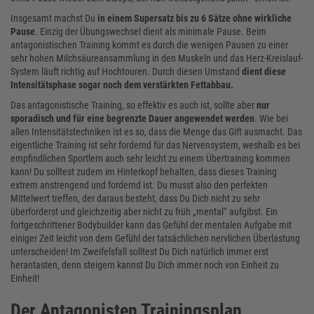
Insgesamt machst Du
in einem Supersatz bis zu 6 Sätze ohne wirkliche
Pause
. Einzig der Übungswechsel dient als minimale Pause. Beim
antagonistischen Training kommt es durch die wenigen Pausen zu einer
sehr hohen Milchsäureansammlung in den Muskeln und das Herz-Kreislauf-
System läuft richtig auf Hochtouren. Durch diesen Umstand
dient diese
Intensitätsphase sogar noch dem verstärkten Fettabbau.
Das antagonistische Training, so effektiv es auch ist, sollte aber
nur
sporadisch und für eine begrenzte Dauer angewendet werden
. Wie bei
allen Intensitätstechniken ist es so, dass die Menge das Gift ausmacht. Das
eigentliche Training ist sehr fordernd für das Nervensystem, weshalb es bei
empfindlichen Sportlern auch sehr leicht zu einem Übertraining kommen
kann! Du solltest zudem im Hinterkopf behalten, dass dieses Training
extrem anstrengend und fordernd ist. Du musst also den perfekten
Mittelwert treffen, der daraus besteht, dass Du Dich nicht zu sehr
überforderst und gleichzeitig aber nicht zu früh „mental“ aufgibst. Ein
fortgeschrittener Bodybuilder kann das Gefühl der mentalen Aufgabe mit
einiger Zeit leicht von dem Gefühl der tatsächlichen nervlichen Überlastung
unterscheiden! Im Zweifelsfall solltest Du Dich natürlich immer erst
herantasten, denn steigern kannst Du Dich immer noch von Einheit zu
Einheit!
Der Antagonisten Trainingsplan