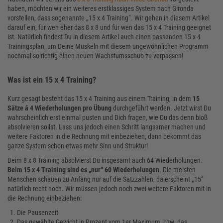
haben, möchten wir ein weiteres erstklassiges System nach Gironda
vorstellen, dass sogenannte „15 x 4 Training“. Wir gehen in diesem Artikel
darauf ein, für wen eher das 8 x 8 und für wen das 15 x 4 Training geeignet
ist. Natürlich findest Du in diesem Artikel auch einen passenden 15 x 4
Trainingsplan, um Deine Muskeln mit diesem ungewöhnlichen Programm
nochmal so richtig einen neuen Wachstumsschub zu verpassen!
Was ist ein 15 x 4 Training?
Kurz gesagt besteht das 15 x 4 Training aus einem Training, in dem
15
Sätze á 4 Wiederholungen pro Übung
durchgeführt werden. Jetzt wirst Du
wahrscheinlich erst einmal pusten und Dich fragen, wie Du das denn bloß
absolvieren sollst. Lass uns jedoch einen Schritt langsamer machen und
weitere Faktoren in die Rechnung mit einbeziehen, dann bekommt das
ganze System schon etwas mehr Sinn und Struktur!
Beim 8 x 8 Training absolvierst Du insgesamt auch 64 Wiederholungen.
Beim 15 x 4 Training sind es „nur“ 60 Wiederholungen
. Die meisten
Menschen schauen zu Anfang nur auf die Satzzahlen, da erscheint „15“
natürlich recht hoch. Wir müssen jedoch noch zwei weitere Faktoren mit in
die Rechnung einbeziehen:
Die Pausenzeit
Das gewählte Gewicht in Prozent vom 1er Maximum, bzw. das