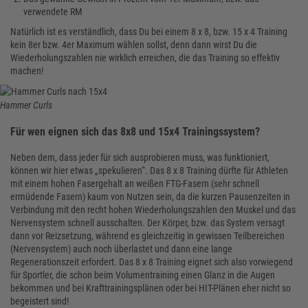
verwendete RM
Natürlich ist es verständlich, dass Du bei einem 8 x 8, bzw. 15 x 4 Training
kein 8er bzw. 4er Maximum wählen sollst, denn dann wirst Du die
Wiederholungszahlen nie wirklich erreichen, die das Training so effektiv
machen!
Hammer Curls
Für wen eignen sich das 8x8 und 15x4 Trainingssystem?
Neben dem, dass jeder für sich ausprobieren muss, was funktioniert,
können wir hier etwas „spekulieren“. Das 8 x 8 Training dürfte für Athleten
mit einem hohen Fasergehalt an weißen FTG-Fasern (sehr schnell
ermüdende Fasern) kaum von Nutzen sein, da die kurzen Pausenzeiten in
Verbindung mit den recht hohen Wiederholungszahlen den Muskel und das
Nervensystem schnell ausschalten. Der Körper, bzw. das System versagt
dann vor Reizsetzung, während es gleichzeitig in gewissen Teilbereichen
(Nervensystem) auch noch überlastet und dann eine lange
Regenerationszeit erfordert. Das 8 x 8 Training eignet sich also vorwiegend
für Sportler, die schon beim Volumentraining einen Glanz in die Augen
bekommen und bei Krafttrainingsplänen oder bei HIT-Plänen eher nicht so
begeistert sind!