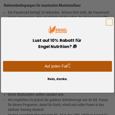
Rahmenbedingungen für maximalen Muskelaufbau:
Die Pausenzeit beträgt 20 Sekunden. Scheue Dich nicht, die Pausenzeit
etwas anzupassen, aber sei ehrlich mit Dir selbst. Die Pausenzeit sollte
„rund“ wirken, nicht zu lange, dass die Fasern wieder völlig bereit sind
und nicht zu kurz, dass Du Dich erstickst. Experimentiere mit 15 bis
maximal 30 Sekunden!
Mache 15 x 4 Wiederholungen
Lust auf 10% Rabatt für
Bitte mach die Übungen sehr sauber
Engel Nutrition? 🎁
Vermeide bitte Muskelversagen, mache lieber im nächsten Training
mehr Wiederholungen.
Dieses Training ist ein Grundlagenprogramm mit einigen
Isolationsübungen für Hardgainer.
Auf jeden Fall👇
Wenn Du mehr Übungen verträgst, dann baue doch mehr ein!
Das Training besteht in unserem Beispiel aus einem Grundlagentraining.
Nein, danke.
Das 15 x 4 ist jedoch ein Prinzip und Vince Gironda hat es auch für Profis
genutzt, die natürlich auch andere Systeme (3-5er Split und mehr
Übungen) verwenden können
Deine Studiozeiten sollten variabel sein.
Wir empfehlen Dir jedoch die goldene Schnittmenge von 48 Std. Pause
für dieses Programm, damit Du frisch, erholt und voller Power in das
nächste Training startest!