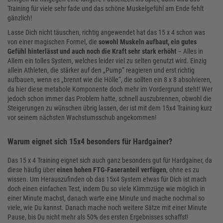
Training für viele sehr fade und das schöne Muskelgefühl am Ende fehlt
gänzlich!
Lasse Dich nicht täuschen, richtig angewendet hat das 15 x 4 schon was
von einer magischen Formel, die
sowohl Muskeln aufbaut, ein gutes
Gefühl hinterlässt und auch noch die Kraft sehr stark erhöht
– Alles in
Allem ein tolles System, welches leider viel zu selten genutzt wird. Einzig
allein Athleten, die stärker auf den „Pump“ reagieren und erst richtig
aufbauen, wenn es „brennt wie die Hölle“, die sollten ein 8 x 8 absolvieren,
da hier diese metabole Komponente doch mehr im Vordergrund steht! Wer
jedoch schon immer das Problem hatte, schnell auszubrennen, obwohl die
Steigerungen zu wünschen übrig lassen, der ist mit dem 15x4 Training kurz
vor seinem nächsten Wachstumsschub angekommen!
Warum eignet sich 15x4 besonders für Hardgainer?
Das 15 x 4 Training eignet sich auch ganz besonders gut für Hardgainer, da
diese häufig über
einen hohen FTG-Faseranteil verfügen
, ohne es zu
wissen. Um Herauszufinden ob das 15x4 System etwas für Dich ist mach
doch einen einfachen Test, indem Du so viele Klimmzüge wie möglich in
einer Minute machst, danach warte eine Minute und mache nochmal so
viele, wie Du kannst. Danach mache noch weitere Sätze mit einer Minute
Pause, bis Du nicht mehr als 50% des ersten Ergebnisses schaffst!