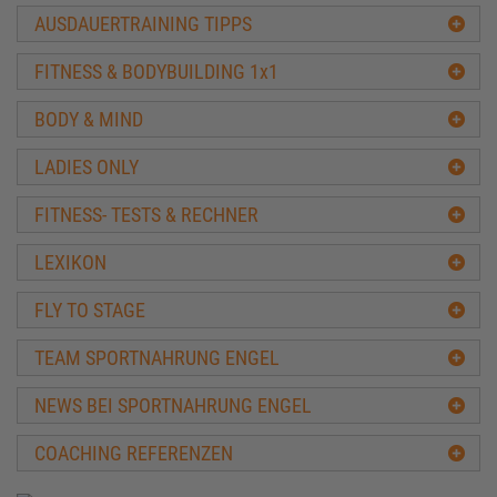
Serge Nubret Professional-Training
AUSDAUERTRAINING TIPPS
Training in der Bodybuilding Off-Season
Ernährung & Training Masseaufbau
FITNESS & BODYBUILDING 1x1
Muskelaufbau mit über 40
Full-Body-Training
BODY & MIND
5 x 5 Trainingplan
Minimalist Trainingsplan
LADIES ONLY
Max-OT Training
Muskelfaser Training
FITNESS- TESTS & RECHNER
Bro Split Plan
LEXIKON
Diät & Fettabbau
Sixpack & Waschbrettbauch
FLY TO STAGE
Kraftaufbau
Verbesserung einzelner Muskelgruppen
TEAM SPORTNAHRUNG ENGEL
Frauen
NEWS BEI SPORTNAHRUNG ENGEL
Heimtraining
Sonstige Trainingspläne
COACHING REFERENZEN