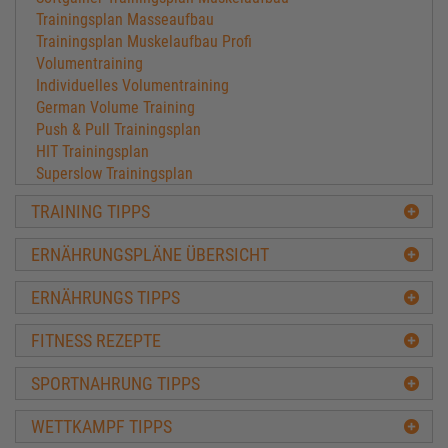
Trainingsplan Masseaufbau
Trainingsplan Muskelaufbau Profi
Volumentraining
Individuelles Volumentraining
German Volume Training
Push & Pull Trainingsplan
HIT Trainingsplan
Superslow Trainingsplan
Hatfield Trainingsplan
TRAINING TIPPS
Doggcrapp Trainingsplan Muskelaufbau
FST-7 Trainingsplan
ERNÄHRUNGSPLÄNE ÜBERSICHT
Versagenstraining Mind-Xplode
HST Classic Trainingsplan
ERNÄHRUNGS TIPPS
HST-Cluster Trainingsplan
Kapillarisierung zum Muskelaufbau
FITNESS REZEPTE
Antagonisten Trainingsplan
10-1-10 Trainingsplan
SPORTNAHRUNG TIPPS
Pyramidentraining
8x8 Training Vince Gironda
WETTKAMPF TIPPS
15x4 Trainingsplan