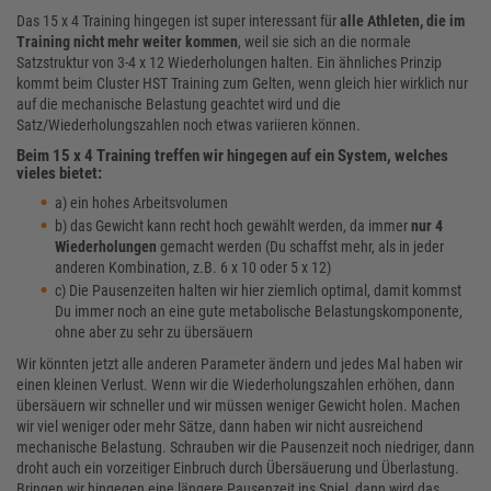
Das 15 x 4 Training hingegen ist super interessant für
alle Athleten, die im
Training nicht mehr weiter kommen
, weil sie sich an die normale
Satzstruktur von 3-4 x 12 Wiederholungen halten. Ein ähnliches Prinzip
kommt beim Cluster HST Training zum Gelten, wenn gleich hier wirklich nur
auf die mechanische Belastung geachtet wird und die
Satz/Wiederholungszahlen noch etwas variieren können.
Beim 15 x 4 Training treffen wir hingegen auf ein System, welches
vieles bietet:
a) ein hohes Arbeitsvolumen
b) das Gewicht kann recht hoch gewählt werden, da immer
nur 4
Wiederholungen
gemacht werden (Du schaffst mehr, als in jeder
anderen Kombination, z.B. 6 x 10 oder 5 x 12)
c) Die Pausenzeiten halten wir hier ziemlich optimal, damit kommst
Du immer noch an eine gute metabolische Belastungskomponente,
ohne aber zu sehr zu übersäuern
Wir könnten jetzt alle anderen Parameter ändern und jedes Mal haben wir
einen kleinen Verlust. Wenn wir die Wiederholungszahlen erhöhen, dann
übersäuern wir schneller und wir müssen weniger Gewicht holen. Machen
wir viel weniger oder mehr Sätze, dann haben wir nicht ausreichend
mechanische Belastung. Schrauben wir die Pausenzeit noch niedriger, dann
droht auch ein vorzeitiger Einbruch durch Übersäuerung und Überlastung.
Bringen wir hingegen eine längere Pausenzeit ins Spiel, dann wird das