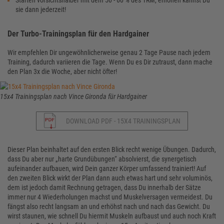
Starten vorsichtshalber mit dem 50 - 60 % des 1RM, erhöhen kannst Du
sie dann jederzeit!
Der Turbo-Trainingsplan für den Hardgainer
Wir empfehlen Dir ungewöhnlicherweise genau 2 Tage Pause nach jedem
Training, dadurch variieren die Tage. Wenn Du es Dir zutraust, dann mache
den Plan 3x die Woche, aber nicht öfter!
15x4 Trainingsplan nach Vince Gironda für Hardgainer
DOWNLOAD PDF - 15X4 TRAININGSPLAN
Dieser Plan beinhaltet auf den ersten Blick recht wenige Übungen. Dadurch,
dass Du aber nur „harte Grundübungen“ absolvierst, die synergetisch
aufeinander aufbauen, wird Dein ganzer Körper umfassend trainiert! Auf
den zweiten Blick wirkt der Plan dann auch etwas hart und sehr voluminös,
dem ist jedoch damit Rechnung getragen, dass Du innerhalb der Sätze
immer nur 4 Wiederholungen machst und Muskelversagen vermeidest. Du
fängst also recht langsam an und erhöhst nach und nach das Gewicht. Du
wirst staunen, wie schnell Du hiermit Muskeln aufbaust und auch noch Kraft