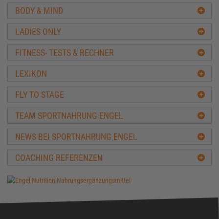
Full-Body-Training
BODY & MIND
5 x 5 Trainingplan
Minimalist Trainingsplan
LADIES ONLY
Max-OT Training
Muskelfaser Training
FITNESS- TESTS & RECHNER
Bro Split Plan
LEXIKON
Diät & Fettabbau
Sixpack & Waschbrettbauch
FLY TO STAGE
Kraftaufbau
Verbesserung einzelner Muskelgruppen
TEAM SPORTNAHRUNG ENGEL
Frauen
NEWS BEI SPORTNAHRUNG ENGEL
Heimtraining
Sonstige Trainingspläne
COACHING REFERENZEN