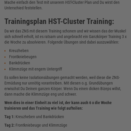
Mache einfach den Test mit unserem HST-Cluster Plan und Du wirst den
Unterschied feststellen.
Trainingsplan HST-Cluster Training:
Da wir das ZNS mit diesem Training schonen und wir wissen das der Muskel
sich schnell erholt, ist es ratsam und angebracht ein Ganzkörper Training 3 x
die Woche zu absolvieren. Folgende Übungen sind dabei auszuwählen:
Kreuzheben
Frontkniebeugen
Bankdrücken
Klimmzüge mit engem Untergriff
Es sollen keine Isolationsübungen gemacht werden, weil diese die ZNS-
Ermüdung nur unnötig vorantreiben. Mit diesen o.g. Grundübungen
erwischst Du Deinen ganzen Körper. Wenn Du einen dicken Bizeps willst,
dann mache die Klimmzüge eng und schwer.
Wem dies in einer Einheit zu viel ist, der kann auch 6 x die Woche
trainieren und das Training wie folgt aufteilen:
Tag 1:
Kreuzheben und Bankdrücken
Tag 2:
Frontkniebeuge und Klimmzüge