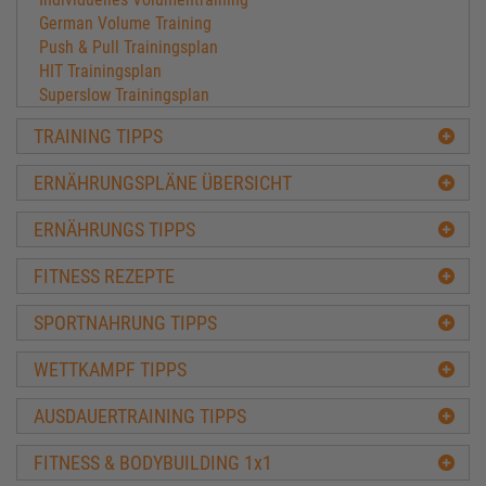
German Volume Training
Push & Pull Trainingsplan
HIT Trainingsplan
Superslow Trainingsplan
Hatfield Trainingsplan
TRAINING TIPPS
Doggcrapp Trainingsplan Muskelaufbau
FST-7 Trainingsplan
ERNÄHRUNGSPLÄNE ÜBERSICHT
Versagenstraining Mind-Xplode
HST Classic Trainingsplan
ERNÄHRUNGS TIPPS
HST-Cluster Trainingsplan
Kapillarisierung zum Muskelaufbau
FITNESS REZEPTE
Antagonisten Trainingsplan
10-1-10 Trainingsplan
SPORTNAHRUNG TIPPS
Pyramidentraining
8x8 Training Vince Gironda
WETTKAMPF TIPPS
15x4 Trainingsplan
Serge Nubret Professional-Training
AUSDAUERTRAINING TIPPS
Training in der Bodybuilding Off-Season
Ernährung & Training Masseaufbau
FITNESS & BODYBUILDING 1x1
Muskelaufbau mit über 40