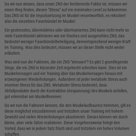
Da wir nun wissen, dass unser ZNS der limitierende Faktor ist, müssen wir
einen Weg finden, diesen "Stress" auf ein minimales Level zu bekommen.
Das ZNS ist für die Impulssetzung im Muskel verantwortlich, es rekrutiert
also die einzelnen Faserbündel im Muskel.
Ein gestresstes, übermüdetes oder übertrainiertes ZNS kann nicht mehr so
viele Fasterbündel aktivieren wie ein frisches und ausgeruhtes ZNS, das
bedeutet weniger Faserbündelbeteiligung, dementsprechend weniger Kraft
im Training. Was dies bedeutet, müssen wir an dieser Stelle nicht weiter
erläutern.
Was sind nun die Faktoren, die ein ZNS "stressen"? Es gibt 2 grundlegende
Dinge, die ein ZNS in kürzester Zeit regelrecht schrotten kann. Dies ist ein
Muskelversagen und ein Training über das Muskelversagen hinaus mit
erzwungenen Wiederholungen. Außerdem ist jeder metabole Stress auch
enormer Stress für das ZNS. Metaboler Stress bedeutet, dass
Abfallprodukte durch die Kontraktion (Anspannung) des Muskels anfallen,
gut erkennbar am Muskelbrennen.
Da wir nun die Faktoren kennen, die den Muskelaufbaureiz hemmen, gilt es
diese möglichst einzudämmen und trotzdem unser Training mit hohem
Gewicht und vielen Wiederholungen absolvieren. Dieses können wir durch
kleine, aber viele Sätze realisieren. Diese Vorgehensweise bringt den
Vorteil, dass wir in jedem Satz frisch sind und trotzdem ein hohes Volumen
schaffen.