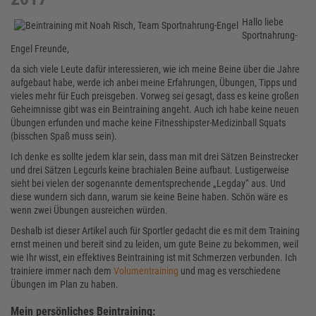
Hallo liebe
Sportnahrung-
Engel Freunde,
da sich viele Leute dafür interessieren, wie ich meine Beine über die Jahre
aufgebaut habe, werde ich anbei meine Erfahrungen, Übungen, Tipps und
vieles mehr für Euch preisgeben. Vorweg sei gesagt, dass es keine großen
Geheimnisse gibt was ein Beintraining angeht. Auch ich habe keine neuen
Übungen erfunden und mache keine Fitnesshipster-Medizinball Squats
(bisschen Spaß muss sein).
Ich denke es sollte jedem klar sein, dass man mit drei Sätzen Beinstrecker
und drei Sätzen Legcurls keine brachialen Beine aufbaut. Lustigerweise
sieht bei vielen der sogenannte dementsprechende „Legday“ aus. Und
diese wundern sich dann, warum sie keine Beine haben. Schön wäre es
wenn zwei Übungen ausreichen würden.
Deshalb ist dieser Artikel auch für Sportler gedacht die es mit dem Training
ernst meinen und bereit sind zu leiden, um gute Beine zu bekommen, weil
wie Ihr wisst, ein effektives Beintraining ist mit Schmerzen verbunden. Ich
trainiere immer nach dem
Volumentraining
und mag es verschiedene
Übungen im Plan zu haben.
Mein persönliches Beintraining: