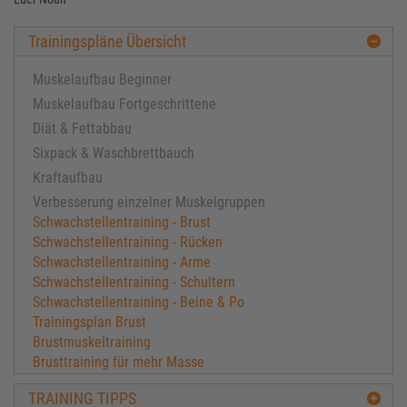
Trainingspläne Übersicht
Muskelaufbau Beginner
Muskelaufbau Fortgeschrittene
Diät & Fettabbau
Sixpack & Waschbrettbauch
Kraftaufbau
Verbesserung einzelner Muskelgruppen
Schwachstellentraining - Brust
Schwachstellentraining - Rücken
Schwachstellentraining - Arme
Schwachstellentraining - Schultern
Schwachstellentraining - Beine & Po
Trainingsplan Brust
Brustmuskeltraining
Brusttraining für mehr Masse
Brustmuskeln aufbauen
TRAINING TIPPS
Brusttraining Mens Physique Athlet Marco Liske