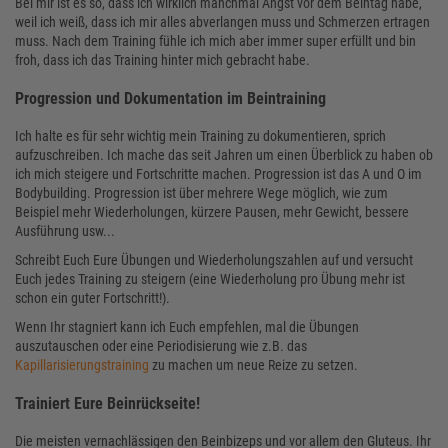
Bei mir ist es so, dass ich wirklich manchmal Angst vor dem Beintag habe,
weil ich weiß, dass ich mir alles abverlangen muss und Schmerzen ertragen
muss. Nach dem Training fühle ich mich aber immer super erfüllt und bin
froh, dass ich das Training hinter mich gebracht habe.
Progression und Dokumentation im Beintraining
Ich halte es für sehr wichtig mein Training zu dokumentieren, sprich
aufzuschreiben. Ich mache das seit Jahren um einen Überblick zu haben ob
ich mich steigere und Fortschritte machen. Progression ist das A und O im
Bodybuilding. Progression ist über mehrere Wege möglich, wie zum
Beispiel mehr Wiederholungen, kürzere Pausen, mehr Gewicht, bessere
Ausführung usw...
Schreibt Euch Eure Übungen und Wiederholungszahlen auf und versucht
Euch jedes Training zu steigern (eine Wiederholung pro Übung mehr ist
schon ein guter Fortschritt!).
Wenn Ihr stagniert kann ich Euch empfehlen, mal die Übungen
auszutauschen oder eine Periodisierung wie z.B. das
Kapillarisierungstraining
zu machen um neue Reize zu setzen.
Trainiert Eure Beinrückseite!
Die meisten vernachlässigen den Beinbizeps und vor allem den Gluteus. Ihr