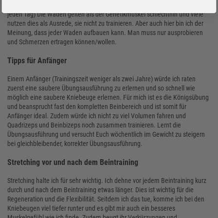
kann man Waden jeden Tag trainieren. (Man beansprucht diesen Muskel ja
jeden Tag) Die Waden gelten als der Genetikmuskel schlechthin und viele
nutzen dies als Ausrede, sie nicht zu trainieren. Aber auch hier bin ich der
Meinung, dass jeder Waden aufbauen kann. Man muss nur ausprobieren
und Schmerzen ertragen können/wollen.
Tipps für Anfänger
Einem Anfänger (Trainingszeit weniger als zwei Jahre) würde ich raten
zuerst eine saubere Übungsausführung zu erlernen und so schnell wie
möglich eine saubere Kniebeuge erlernen. Für mich ist es die Königsübung
und beansprucht fast den kompletten Beinbereich und ist somit für
Anfänger ideal. Zudem würde ich nicht zu viel Volumen fahren und
Quadrizeps und Beinbizeps noch zusammen trainieren. Lernt die
Übungsausführung und versucht Euch wöchentlich im Gewicht zu steigern
bei gleichbleibender, korrekter Übungsausführung.
Stretching vor und nach dem Beintraining
Stretching halte ich für sehr wichtig. Ich dehne vor jedem Beintraining kurz
durch und nach dem Beintraining etwas länger. Dies ist wichtig für die
Regeneration und die Flexibilität. Seitdem ich das tue, komme ich bei den
Kniebeugen viel tiefer runter und es gibt mir auch ein besseres
Muskelgefühl wie ich finde. Zudem beugt ihr Verkürzungen und