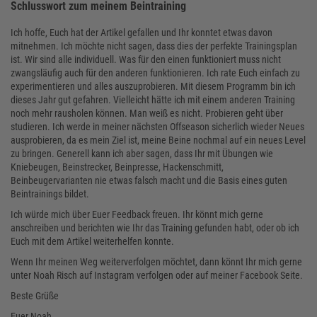
Schlusswort zum meinem Beintraining
Ich hoffe, Euch hat der Artikel gefallen und Ihr konntet etwas davon
mitnehmen. Ich möchte nicht sagen, dass dies der perfekte Trainingsplan
ist. Wir sind alle individuell. Was für den einen funktioniert muss nicht
zwangsläufig auch für den anderen funktionieren. Ich rate Euch einfach zu
experimentieren und alles auszuprobieren. Mit diesem Programm bin ich
dieses Jahr gut gefahren. Vielleicht hätte ich mit einem anderen Training
noch mehr rausholen können. Man weiß es nicht. Probieren geht über
studieren. Ich werde in meiner nächsten Offseason sicherlich wieder Neues
ausprobieren, da es mein Ziel ist, meine Beine nochmal auf ein neues Level
zu bringen. Generell kann ich aber sagen, dass Ihr mit Übungen wie
Kniebeugen, Beinstrecker, Beinpresse, Hackenschmitt,
Beinbeugervarianten nie etwas falsch macht und die Basis eines guten
Beintrainings bildet.
Ich würde mich über Euer Feedback freuen. Ihr könnt mich gerne
anschreiben und berichten wie Ihr das Training gefunden habt, oder ob ich
Euch mit dem Artikel weiterhelfen konnte.
Wenn Ihr meinen Weg weiterverfolgen möchtet, dann könnt Ihr mich gerne
unter Noah Risch auf Instagram verfolgen oder auf meiner Facebook Seite.
Beste Grüße
Euer Noah