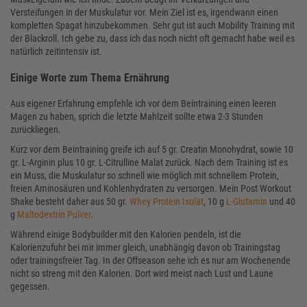
Versteifungen in der Muskulatur vor. Mein Ziel ist es, irgendwann einen
kompletten Spagat hinzubekommen. Sehr gut ist auch Mobility Training mit
der Blackroll. Ich gebe zu, dass ich das noch nicht oft gemacht habe weil es
natürlich zeitintensiv ist.
Einige Worte zum Thema Ernährung
Aus eigener Erfahrung empfehle ich vor dem Beintraining einen leeren
Magen zu haben, sprich die letzte Mahlzeit sollte etwa 2-3 Stunden
zurückliegen.
Kurz vor dem Beintraining greife ich auf 5 gr. Creatin Monohydrat, sowie 10
gr. L-Arginin plus 10 gr. L-Citrulline Malat zurück. Nach dem Training ist es
ein Muss, die Muskulatur so schnell wie möglich mit schnellem Protein,
freien Aminosäuren und Kohlenhydraten zu versorgen. Mein Post Workout
Shake besteht daher aus 50 gr.
Whey Protein Isolat
, 10 g
L-Glutamin
und 40
g
Maltodextrin Pulver
.
Während einige Bodybuilder mit den Kalorien pendeln, ist die
Kalorienzufuhr bei mir immer gleich, unabhängig davon ob Trainingstag
oder trainingsfreier Tag. In der Offseason sehe ich es nur am Wochenende
nicht so streng mit den Kalorien. Dort wird meist nach Lust und Laune
gegessen.