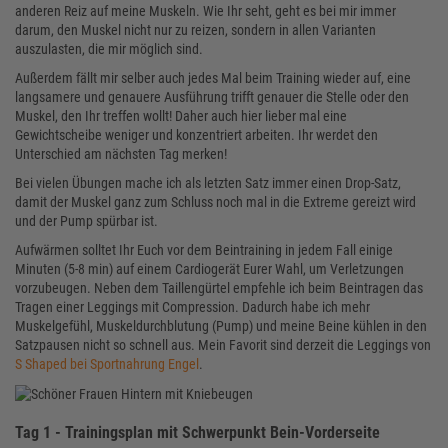
anderen Reiz auf meine Muskeln. Wie Ihr seht, geht es bei mir immer
darum, den Muskel nicht nur zu reizen, sondern in allen Varianten
auszulasten, die mir möglich sind.
Außerdem fällt mir selber auch jedes Mal beim Training wieder auf, eine
langsamere und genauere Ausführung trifft genauer die Stelle oder den
Muskel, den Ihr treffen wollt! Daher auch hier lieber mal eine
Gewichtscheibe weniger und konzentriert arbeiten. Ihr werdet den
Unterschied am nächsten Tag merken!
Bei vielen Übungen mache ich als letzten Satz immer einen Drop-Satz,
damit der Muskel ganz zum Schluss noch mal in die Extreme gereizt wird
und der Pump spürbar ist.
Aufwärmen solltet Ihr Euch vor dem Beintraining in jedem Fall einige
Minuten (5-8 min) auf einem Cardiogerät Eurer Wahl, um Verletzungen
vorzubeugen. Neben dem Taillengürtel empfehle ich beim Beintragen das
Tragen einer Leggings mit Compression. Dadurch habe ich mehr
Muskelgefühl, Muskeldurchblutung (Pump) und meine Beine kühlen in den
Satzpausen nicht so schnell aus. Mein Favorit sind derzeit die Leggings von
S Shaped bei Sportnahrung Engel
.
Tag 1 - Trainingsplan mit Schwerpunkt Bein-Vorderseite