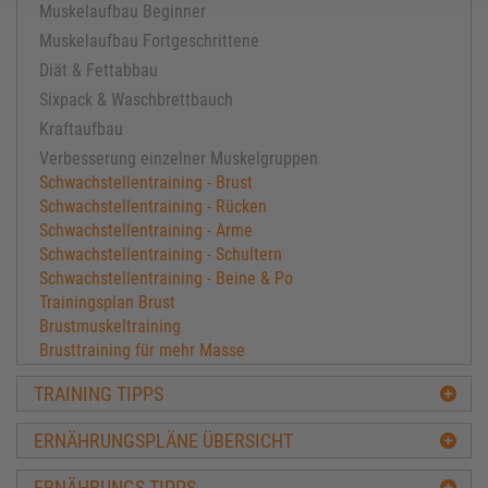
Muskelaufbau Beginner
Muskelaufbau Fortgeschrittene
Diät & Fettabbau
Sixpack & Waschbrettbauch
Kraftaufbau
Verbesserung einzelner Muskelgruppen
Schwachstellentraining - Brust
Schwachstellentraining - Rücken
Schwachstellentraining - Arme
Schwachstellentraining - Schultern
Schwachstellentraining - Beine & Po
Trainingsplan Brust
Brustmuskeltraining
Brusttraining für mehr Masse
Brustmuskeln aufbauen
TRAINING TIPPS
Brusttraining Mens Physique Athlet Marco Liske
Rückentraining zum Muskelaufbau
ERNÄHRUNGSPLÄNE ÜBERSICHT
Breite und starke Rückenmuskeln
Rückentraining Mens Physique
ERNÄHRUNGS TIPPS