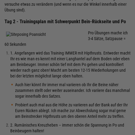
versuche etwas zu verändern (und wenn es nur die Winkel innerhalb einer
Übung sind).
Tag 2 - Trainingsplan mit Schwerpunkt Bein-Rückseite und Po
Pro Übungen mache ich
3-4 Sätze, Satzpause =
60 Sekunden
1. Angefangen wird das Training IMMER mit Hipthrusts. Entweder macht
Ihr es wie man es kennt mit einer Langhantel auf dem Boden oder eben
am Beinbeuger. Immer schön tief mit dem Po gehen und kontrolliert
wieder nach ganz oben! Macht am besten 12-15 Wiederholungen und
bei der letzten möglichst lange oben halten.
Auch hier könnt Ihr immer mal variieren ob Ihr die Beine näher
zusammen stellt oder weiter auseinander. Ich variiere das manchmal
sogar innerhalb des Satzes.
Probiert auch mal aus die Höhe zu variieren auf der Bank auf der Ihr
Euren Rücken ablegt. Ich mache zur Abwechslung sogar mal gerne
am Beinstrecker Hipthrusts um den oberen Anteil mehr zu treffen.
2. Rumänisches Kreuzheben – immer schön die Spannung in Po und
Beinbeugern halten!