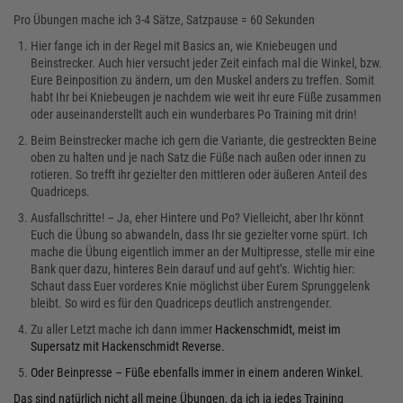
Pro Übungen mache ich 3-4 Sätze, Satzpause = 60 Sekunden
Hier fange ich in der Regel mit Basics an, wie Kniebeugen und
Beinstrecker. Auch hier versucht jeder Zeit einfach mal die Winkel, bzw.
Eure Beinposition zu ändern, um den Muskel anders zu treffen. Somit
habt Ihr bei Kniebeugen je nachdem wie weit ihr eure Füße zusammen
oder auseinanderstellt auch ein wunderbares Po Training mit drin!
Beim Beinstrecker mache ich gern die Variante, die gestreckten Beine
oben zu halten und je nach Satz die Füße nach außen oder innen zu
rotieren. So trefft ihr gezielter den mittleren oder äußeren Anteil des
Quadriceps.
Ausfallschritte! – Ja, eher Hintere und Po? Vielleicht, aber Ihr könnt
Euch die Übung so abwandeln, dass Ihr sie gezielter vorne spürt. Ich
mache die Übung eigentlich immer an der Multipresse, stelle mir eine
Bank quer dazu, hinteres Bein darauf und auf geht’s. Wichtig hier:
Schaut dass Euer vorderes Knie möglichst über Eurem Sprunggelenk
bleibt. So wird es für den Quadriceps deutlich anstrengender.
Zu aller Letzt mache ich dann immer
Hackenschmidt, meist im
Supersatz mit Hackenschmidt Reverse.
Oder Beinpresse – Füße ebenfalls immer in einem anderen Winkel.
Das sind natürlich nicht all meine Übungen, da ich ja jedes Training