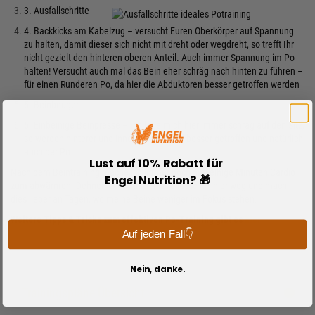
3. Ausfallschritte
4. Backkicks am Kabelzug – versucht Euren Oberkörper auf Spannung
zu halten, damit dieser sich nicht mit dreht oder wegdreht, so trefft Ihr
nicht gezielt den hinteren oberen Anteil. Auch immer Spannung im Po
halten! Versucht auch mal das Bein eher schräg nach hinten zu führen –
für einen Runderen Po, da hier die Abduktoren besser getroffen werden
5. Beinbeuger
6. Einbeinige Beinpresse – Ich lege mich hier immer schräg auf den Sitz,
so werden hinterer und innerer Beinanteil besser getroffen und natürlich
auch der Po.
Lust auf 10% Rabatt für
Nach dem Beintraining mache ich immer noch mal einige
Minuten Cardio
Engel Nutrition? 🎁
zum abwärmen. Dehnen oder Faszienrolle lasse ich hier weg und mach
dies lieber an Tagen, wo meine Beine weniger im Fokus stehen.
Weitere Tipps & Tricks zum effektiven Po-Training gibt es
hier
Auf jeden Fall👇
Nein, danke.
Trainingspläne Übersicht