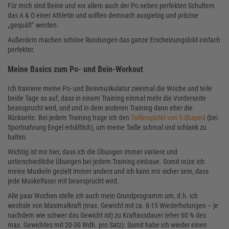
Für mich sind Beine und vor allem auch der Po neben perfekten Schultern
das A & O einer Athletin und sollten demnach ausgiebig und präzise
„gequält“ werden.
Außerdem machen schöne Rundungen das ganze Erscheinungsbild einfach
perfekter.
Meine Basics zum Po- und Bein-Workout
Ich trainiere meine Po- und Beinmuskulatur zweimal die Woche und teile
beide Tage so auf, dass in einem Training einmal mehr die Vorderseite
beansprucht wird, und und in dem anderen Training dann eher die
Rückseite. Bei jedem Training trage ich den
Taillengürtel von S-Shaped
(bei
Sportnahrung Engel erhältlich), um meine Taille schmal und schlank zu
halten.
Wichtig ist mir hier, dass ich die Übungen immer variiere und
unterschiedliche Übungen bei jedem Training einbaue. Somit reize ich
meine Muskeln gezielt immer anders und ich kann mir sicher sein, dass
jede Muskelfaser mit beansprucht wird.
Alle paar Wochen stelle ich auch mein Grundprogramm um, d.h. ich
wechsle von Maximalkraft (max. Gewicht mit ca. 8-15 Wiederholungen – je
nachdem wie schwer das Gewicht ist) zu Kraftausdauer (eher 60 % des
max. Gewichtes mit 20-30 Wdh. pro Satz). Somit habe ich wieder einen