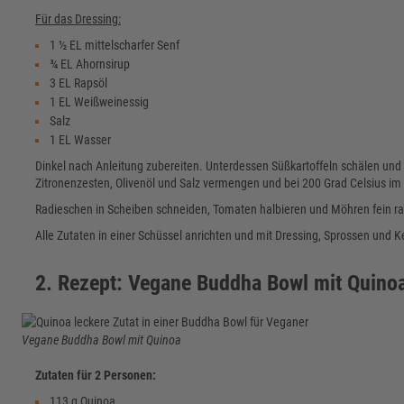
Für das Dressing:
1 ½ EL mittelscharfer Senf
¾ EL Ahornsirup
3 EL Rapsöl
1 EL Weißweinessig
Salz
1 EL Wasser
Dinkel nach Anleitung zubereiten. Unterdessen Süßkartoffeln schälen un
Zitronenzesten, Olivenöl und Salz vermengen und bei 200 Grad Celsius i
Radieschen in Scheiben schneiden, Tomaten halbieren und Möhren fein ra
Alle Zutaten in einer Schüssel anrichten und mit Dressing, Sprossen und 
2. Rezept: Vegane Buddha Bowl mit Quino
Vegane Buddha Bowl mit Quinoa
Zutaten für 2 Personen:
113 g Quinoa