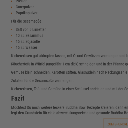
Pfeffer
Currypulver
Paprikapulver
Für die Sesamsoße:
Saft von 5 Limetten
10 EL Sesammus
15 EL Sojasoße
15 EL Wasser
Kichererbsen gut abtropfen lassen, mit Öl und Gewürzen vermengen und b
Räuchertofu in Würfel (ungefähr 1 cm dick) schneiden und in der Pfanne 
Gemüse klein schneiden, Karotten stiften. Glasnudeln nach Packungsanlei
Zutaten für die Sesamsoße vermengen.
Kichererbsen, Tofu und Gemüse in einer Schüssel anrichten und mit der 
Fazit
Möchtest Du noch weitere leckere Buddha Bowl Rezepte kreieren, dann e
legt den Grundstein für viele abwechslungsreiche und gesunde Buddha Bo
ZUM GRUNDRE