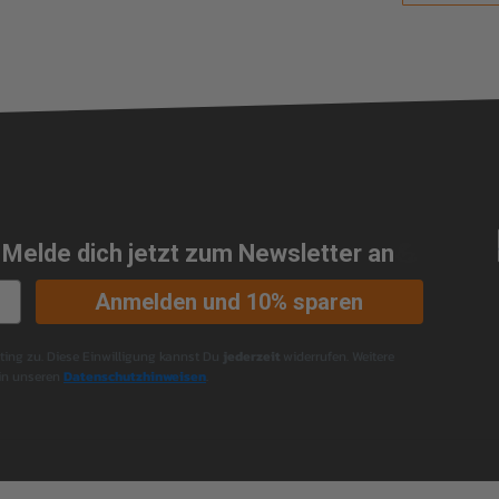
 Melde dich jetzt zum Newsletter an
💪
Anmelden und 10% sparen
ng zu. Diese Einwilligung kannst Du
jederzeit
widerrufen. Weitere
 in unseren
Datenschutzhinweisen
.