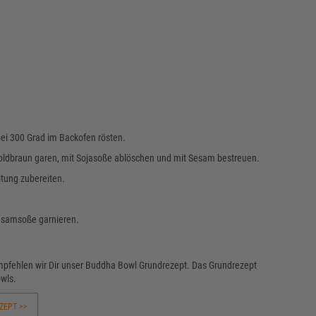
ei 300 Grad im Backofen rösten.
goldbraun garen, mit Sojasoße ablöschen und mit Sesam bestreuen.
tung zubereiten.
Sesamsoße garnieren.
mpfehlen wir Dir unser Buddha Bowl Grundrezept. Das Grundrezept
wls.
ZEPT >>