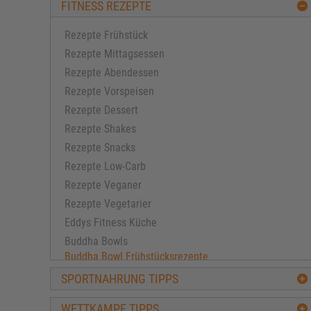
FITNESS REZEPTE
Rezepte Frühstück
Rezepte Mittagsessen
Rezepte Abendessen
Rezepte Vorspeisen
Rezepte Dessert
Rezepte Shakes
Rezepte Snacks
Rezepte Low-Carb
Rezepte Veganer
Rezepte Vegetarier
Eddys Fitness Küche
Buddha Bowls
Buddha Bowl Frühstücksrezepte
Buddha Bowl Grundrezept
SPORTNAHRUNG TIPPS
Buddha Bowl Rezepte für den Muskelaufbau
Rezepte Buddha Bowl für Veganer
WETTKAMPF TIPPS