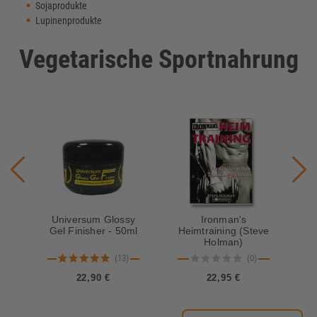
Sojaprodukte
Lupinenprodukte
Vegetarische Sportnahrung
Universum Glossy
Ironman's
U
Gel Finisher - 50ml
Heimtraining (Steve
Holman)
(13)
(0)
22,90 €
22,95 €