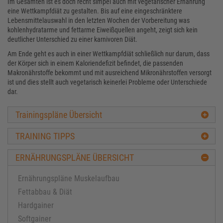
Im Gesamten ist es doch recht simpel auch mit vegetarischer Ernährung
eine Wettkampfdiät zu gestalten. Bis auf eine eingeschränktere
Lebensmittelauswahl in den letzten Wochen der Vorbereitung was
kohlenhydratarme und fettarme Eiweißquellen angeht, zeigt sich kein
deutlicher Unterschied zu einer karnivoren Diät.
Am Ende geht es auch in einer Wettkampfdiät schließlich nur darum, dass
der Körper sich in einem Kaloriendefizit befindet, die passenden
Makronährstoffe bekommt und mit ausreichend Mikronährstoffen versorgt
ist und dies stellt auch vegetarisch keinerlei Probleme oder Unterschiede
dar.
Trainingspläne Übersicht
TRAINING TIPPS
ERNÄHRUNGSPLÄNE ÜBERSICHT
Ernährungspläne Muskelaufbau
Fettabbau & Diät
Hardgainer
Softgainer