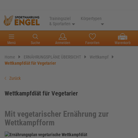
Trainingsziel
Körpertypen
& Sportarten
Menü
Suche
Anmelden
Favoriten
Warenkorb
Home
ERNÄHRUNGSPLÄNE ÜBERSICHT
Wettkampf
Wettkampfdiät für Vegetarier
Zurück
Wettkampfdiät für Vegetarier
Mit vegetarischer Ernährung zur
Wettkampfform