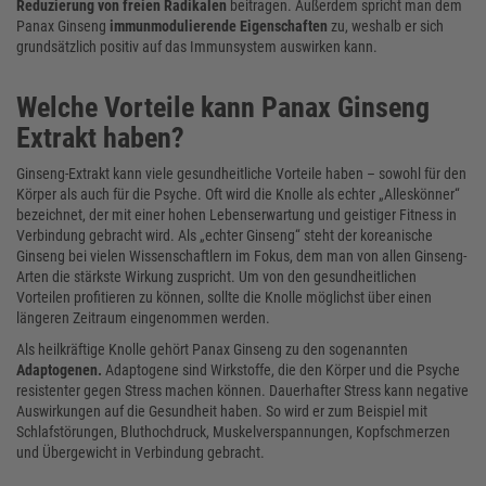
Reduzierung von freien Radikalen
beitragen. Außerdem spricht man dem
Panax Ginseng
immunmodulierende Eigenschaften
zu, weshalb er sich
grundsätzlich positiv auf das Immunsystem auswirken kann.
Welche Vorteile kann Panax Ginseng
Extrakt haben?
Ginseng-Extrakt kann viele gesundheitliche Vorteile haben – sowohl für den
Körper als auch für die Psyche. Oft wird die Knolle als echter „Alleskönner“
bezeichnet, der mit einer hohen Lebenserwartung und geistiger Fitness in
Verbindung gebracht wird. Als „echter Ginseng“ steht der koreanische
Ginseng bei vielen Wissenschaftlern im Fokus, dem man von allen Ginseng-
Arten die stärkste Wirkung zuspricht. Um von den gesundheitlichen
Vorteilen profitieren zu können, sollte die Knolle möglichst über einen
längeren Zeitraum eingenommen werden.
Als heilkräftige Knolle gehört Panax Ginseng zu den sogenannten
Adaptogenen.
Adaptogene sind Wirkstoffe, die den Körper und die Psyche
resistenter gegen Stress machen können. Dauerhafter Stress kann negative
Auswirkungen auf die Gesundheit haben. So wird er zum Beispiel mit
Schlafstörungen, Bluthochdruck, Muskelverspannungen, Kopfschmerzen
und Übergewicht in Verbindung gebracht.