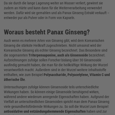
Da sie durch die lange Lagerung weiter an Wasser verliert, gewinnt sie
zudem an Härte und kann dann für die Weiterverarbeitung verwendet
werden. Dafür wird sie gemahlen und als Panax Ginseng Extrakt verkauft –
entweder pur als Pulver oder in Form von Kapseln.
Woraus besteht Panax Ginseng?
Auch wenn es mehrere Arten von Ginseng gibt, wird dem Koreanischen
Ginseng die stärkste Heilkraft zugeschrieben. Nicht umsonst wird der
Koreanische Ginseng als echter Ginseng bezeichnet. Das Besondere sind
die sogenannten
Triterpensaponine, auch als Ginsenoside
bezeichnet.
Aufzeichnungen zufolge sollen Forscher bislang über 30 Ginsenoside
ausfindig gemacht haben, die man für die heilkräftige Wirkung der Wurzel
verantwortlich macht. Außerdem sind in der Wurzel weitere Inhaltsstoffe
enthalten, wie zum Beispiel
Polysaccharide, Polyacetylene, Vitamin C und
ätherische Öle
.
Untersuchungen zufolge können Ginsenoside teils unterschiedliche
Wirkungen haben. So können einige Ginsenoide beruhigend wirken,
während andere wiederum anregende Eigenschaften haben. Aufgrund der
Vielfalt an unterschiedlichen Ginsenoiden spricht man dem Panax Ginseng
viele gesundheitsfördernde Wirkungen zu. So soll die Wurzel zum Beispiel
antioxidative und entzündungshemmende Eigenschaften
haben und zur