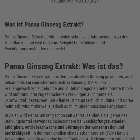
aktualisiert am: 23.10.2024
Was ist Panax Ginseng Extrakt?
Panax Ginseng Extrakt gehört in Asien schon seit Jahrtausenden zu den
Heilpflanzen und wird dort zum Beispiel bei Müdigkeit und
Erschöpfungszuständen eingesetzt.
Panax Ginseng Extrakt: Was ist das?
Panax Ginseng Extrakt wird aus dem
asiatischen Ginseng
gewonnen, auch
bekannt als
koreanischer oder echter Ginseng
. Die zu den
Araliengewächsen zugehörige und in Gebirgsregionen beheimatete Knolle
wird aufgrund ihrer zugesprochenen Wirkungen auch gerne als
„Kraftwurzel“ bezeichnet. Die Pflanze ist hauptsächlich in China und Korea
heimisch, wird mittlerweile jedoch auch im Süden Russlands angebaut.
In Asien wird Panax Ginseng schon seit Jahrtausenden als allgemeines
Stärkungsmittel verwendet, insbesondere bei
Erschöpfungszuständen,
Müdigkeit, Antriebsschwäche und Störungen der Konzentration und
Merkfähigkeit
. In der traditionellen chinesischen Medizin (TCM) hat die
Verwendung von Ginseng eine lange Tradition. Aufzeichnungen zufolge soll