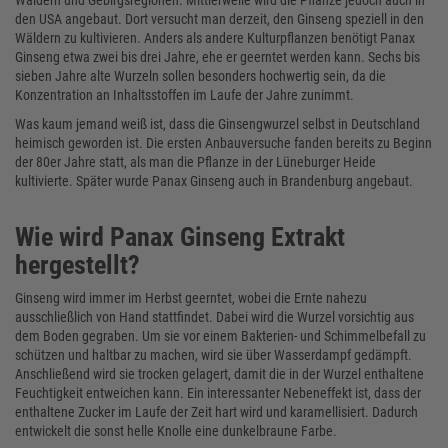
Wäldern und Gebirgsregionen. Mittlerweile wird die Pflanze jedoch auch in
den USA angebaut. Dort versucht man derzeit, den Ginseng speziell in den
Wäldern zu kultivieren. Anders als andere Kulturpflanzen benötigt Panax
Ginseng etwa zwei bis drei Jahre, ehe er geerntet werden kann. Sechs bis
sieben Jahre alte Wurzeln sollen besonders hochwertig sein, da die
Konzentration an Inhaltsstoffen im Laufe der Jahre zunimmt.
Was kaum jemand weiß ist, dass die Ginsengwurzel selbst in Deutschland
heimisch geworden ist. Die ersten Anbauversuche fanden bereits zu Beginn
der 80er Jahre statt, als man die Pflanze in der Lüneburger Heide
kultivierte. Später wurde Panax Ginseng auch in Brandenburg angebaut.
Wie wird Panax Ginseng Extrakt
hergestellt?
Ginseng wird immer im Herbst geerntet, wobei die Ernte nahezu
ausschließlich von Hand stattfindet. Dabei wird die Wurzel vorsichtig aus
dem Boden gegraben. Um sie vor einem Bakterien- und Schimmelbefall zu
schützen und haltbar zu machen, wird sie über Wasserdampf gedämpft.
Anschließend wird sie trocken gelagert, damit die in der Wurzel enthaltene
Feuchtigkeit entweichen kann. Ein interessanter Nebeneffekt ist, dass der
enthaltene Zucker im Laufe der Zeit hart wird und karamellisiert. Dadurch
entwickelt die sonst helle Knolle eine dunkelbraune Farbe.