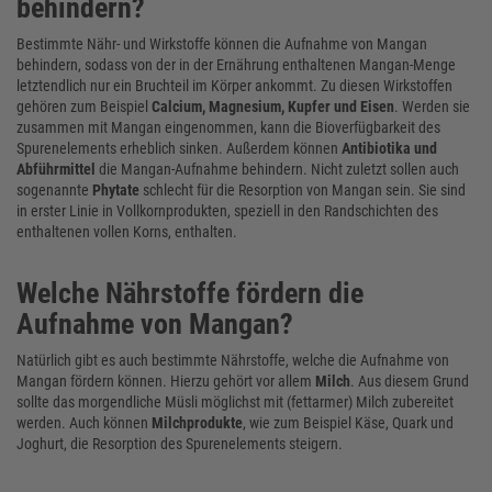
behindern?
Bestimmte Nähr- und Wirkstoffe können die Aufnahme von Mangan
behindern, sodass von der in der Ernährung enthaltenen Mangan-Menge
letztendlich nur ein Bruchteil im Körper ankommt. Zu diesen Wirkstoffen
gehören zum Beispiel
Calcium, Magnesium, Kupfer und Eisen
. Werden sie
zusammen mit Mangan eingenommen, kann die Bioverfügbarkeit des
Spurenelements erheblich sinken. Außerdem können
Antibiotika und
Abführmittel
die Mangan-Aufnahme behindern. Nicht zuletzt sollen auch
sogenannte
Phytate
schlecht für die Resorption von Mangan sein. Sie sind
in erster Linie in Vollkornprodukten, speziell in den Randschichten des
enthaltenen vollen Korns, enthalten.
Welche Nährstoffe fördern die
Aufnahme von Mangan?
Natürlich gibt es auch bestimmte Nährstoffe, welche die Aufnahme von
Mangan fördern können. Hierzu gehört vor allem
Milch
. Aus diesem Grund
sollte das morgendliche Müsli möglichst mit (fettarmer) Milch zubereitet
werden. Auch können
Milchprodukte
, wie zum Beispiel Käse, Quark und
Joghurt, die Resorption des Spurenelements steigern.