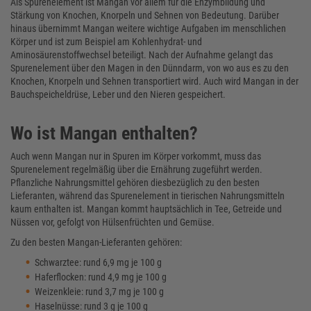
Als Spurenelement ist Mangan vor allem für die Enzymbildung und
Stärkung von Knochen, Knorpeln und Sehnen von Bedeutung. Darüber
hinaus übernimmt Mangan weitere wichtige Aufgaben im menschlichen
Körper und ist zum Beispiel am Kohlenhydrat- und
Aminosäurenstoffwechsel beteiligt. Nach der Aufnahme gelangt das
Spurenelement über den Magen in den Dünndarm, von wo aus es zu den
Knochen, Knorpeln und Sehnen transportiert wird. Auch wird Mangan in der
Bauchspeicheldrüse, Leber und den Nieren gespeichert.
Wo ist Mangan enthalten?
Auch wenn Mangan nur in Spuren im Körper vorkommt, muss das
Spurenelement regelmäßig über die Ernährung zugeführt werden.
Pflanzliche Nahrungsmittel gehören diesbezüglich zu den besten
Lieferanten, während das Spurenelement in tierischen Nahrungsmitteln
kaum enthalten ist. Mangan kommt hauptsächlich in Tee, Getreide und
Nüssen vor, gefolgt von Hülsenfrüchten und Gemüse.
Zu den besten Mangan-Lieferanten gehören:
Schwarztee: rund 6,9 mg je 100 g
Haferflocken: rund 4,9 mg je 100 g
Weizenkleie: rund 3,7 mg je 100 g
Haselnüsse: rund 3 g je 100 g