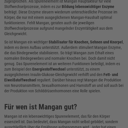
zugesprochen. Als Spurenelement ist Mangan Hauptakteur für viele
Stoffwechselprozesse, indem es zur
Bildung lebenswichtiger Enzyme
beiträgt. Diese Enzyme steuern wiederum unterschiedliche Prozesse im
Körper, die nur mit einem ausgeglichenen Mangan-Haushalt optimal
funktionieren. Fehlt Mangan, geraten auch die jeweiligen
Stoffwechselprozesse aufgrund mangelnder Enzymtätigkeit aus dem
Gleichgewicht.
So ist Mangan ein wichtiger
Stabilisator für Knochen, Sehnen und Knorpel
,
indem es deren Aufbau unterstützt. Außerdem stimuliert Mangan Enzyme,
die das Bindegewebe stabilisieren. So trägt Mangan zum Erhalt eines
normalen Bindegewebes und normaler Knochen bei. Doch damit nicht
genug. Das Spurenelement ist an weiteren Funktionen beteiligt, indem es
zum Beispiel den
Energiestoffwechsel
unterstützt, zu einem
ausgeglichenen Insulin-Glukose-Gleichgewicht verhilft und den
Fett- und
Eiweißstoffwechsel
reguliert. Darüber hinaus regt Mangan die Produktion
von Neurotransmittern, Sexualhormonen und Harnstoff an und soll auch bei
der Produktion von Schilddrüsenhormonen eine Rolle spielen.
Für wen ist Mangan gut?
Mangan ist ein lebenswichtiges Spurenelement, das für den Körper
essenziell ist. Das bedeutet, dass Mangan nicht selbst gebildet, sondern
ausschließlich über die Ernährung aufgenommen wird. Jeder hat einen