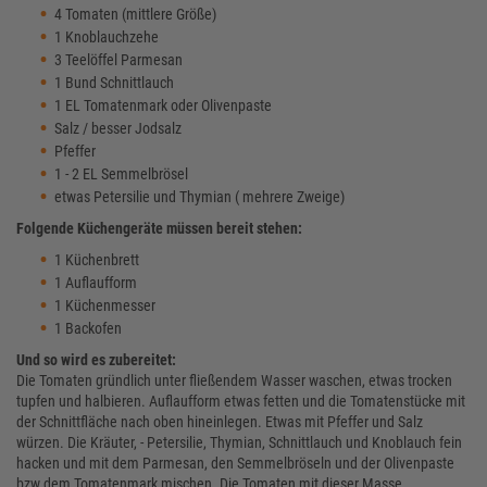
4 Tomaten (mittlere Größe)
1 Knoblauchzehe
3 Teelöffel Parmesan
1 Bund Schnittlauch
1 EL Tomatenmark oder Olivenpaste
Salz / besser Jodsalz
Pfeffer
1 - 2 EL Semmelbrösel
etwas Petersilie und Thymian ( mehrere Zweige)
Folgende Küchengeräte müssen bereit stehen:
1 Küchenbrett
1 Auflaufform
1 Küchenmesser
1 Backofen
Und so wird es zubereitet:
Die Tomaten gründlich unter fließendem Wasser waschen, etwas trocken
tupfen und halbieren. Auflaufform etwas fetten und die Tomatenstücke mit
der Schnittfläche nach oben hineinlegen. Etwas mit Pfeffer und Salz
würzen. Die Kräuter, - Petersilie, Thymian, Schnittlauch und Knoblauch fein
hacken und mit dem Parmesan, den Semmelbröseln und der Olivenpaste
bzw dem Tomatenmark mischen. Die Tomaten mit dieser Masse