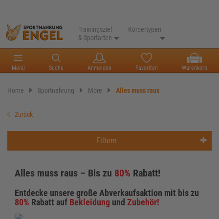
Trainingsziel
Körpertypen
& Sportarten
Menü
Suche
Anmelden
Favoriten
Warenkorb
Home
Sportnahrung
More
Alles muss raus
Zurück
Filtern
Alles muss raus – Bis zu
80%
Rabatt!
Entdecke unsere große Abverkaufsaktion mit bis zu
80%
Rabatt auf
Bekleidung
und
Zubehör!