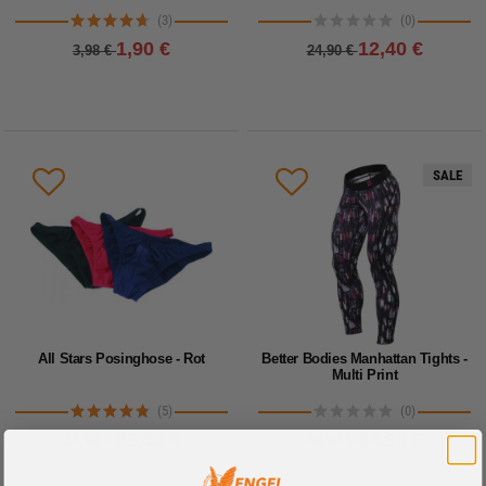
(3)
(0)
1,90 €
12,40 €
3,98 €
24,90 €
SALE
All Stars Posinghose - Rot
Better Bodies Manhattan Tights -
Multi Print
(5)
(0)
22,40 €
44,90 €
44,90 €
89,90 €