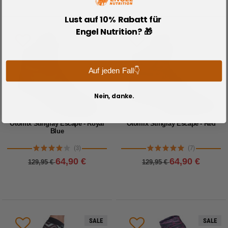
Lust auf 10% Rabatt für
Engel Nutrition? 🎁
Auf jeden Fall👇
Nein, danke.
Otomix Stingray Escape - Royal
Otomix Stingray Escape - Red
Blue
(3)
(7)
64,90 €
64,90 €
129,95 €
129,95 €
SALE
SALE