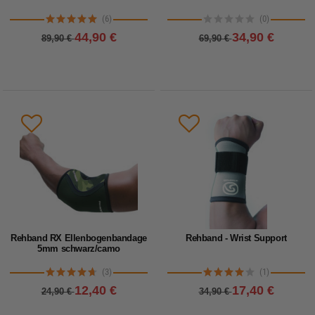
(6)
(0)
44,90 €
34,90 €
89,90 €
69,90 €
Rehband RX Ellenbogenbandage
Rehband - Wrist Support
5mm schwarz/camo
(3)
(1)
12,40 €
17,40 €
24,90 €
34,90 €