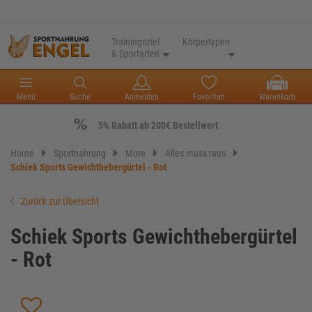
Trainingsziel
Körpertypen
& Sportarten
Menü
Suche
Anmelden
Favoriten
Warenkorb
5% Rabatt ab 200€ Bestellwert
Home
Sportnahrung
More
Alles muss raus
Schiek Sports Gewichthebergürtel - Rot
Zurück zur Übersicht
Schiek Sports Gewichthebergürtel
- Rot