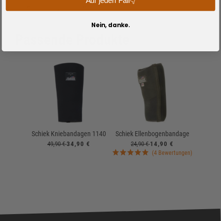
Auf jeden Fall👇
von Gewichthebergürteln erworben.
Nein, danke.
Passende Produkte
Schiek Kniebandagen 1140
Schiek Ellenbogenbandage
49,90 €
34,90 €
24,90 €
14,90 €
(4 Bewertungen)