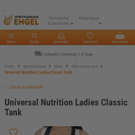
Trainingsziel
Körpertypen
& Sportarten
Menü
Suche
Anmelden
Favoriten
Warenkorb
Schnelle Lieferung 1-2 Tage
Home
Sportnahrung
More
Alles muss raus
Universal Nutrition Ladies Classic Tank
Zurück zur Übersicht
Universal Nutrition Ladies Classic
Tank