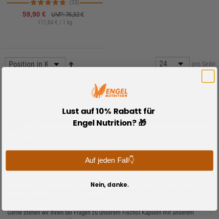
(33)
59,90 €
UVP: 76,32 €
111,84 € / 1 kg
pro Seite
Lust auf 10% Rabatt für
Omega-3 Fettsäuren kommen u.a. in folgenden Lebensmitteln
Engel Nutrition? 🎁
vor:
Fischöl
Leinöl
Auf jeden Fall👇
Olivenöl
Nüssen
Nein, danke.
Bei Bedarf kann die Nahrung auch mit Fischöl Kapseln ergänzt werden, welche
ebenfalls Omega 3 Fettsäuren enthalten.
Gerne stehen wir Ihnen bei Fragen zu unserem Fischöl Kapseln mit unserem