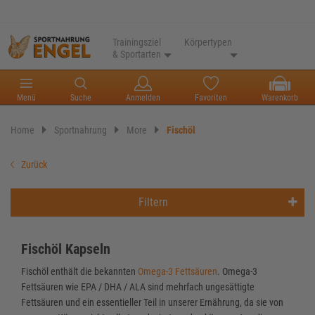
Trainingsziel
Körpertypen
& Sportarten
Menü
Suche
Anmelden
Favoriten
Warenkorb
Home
Sportnahrung
More
Fischöl
Zurück
Filtern
Fischöl Kapseln
Fischöl enthält die bekannten
Omega-3 Fettsäuren
. Omega-3
Fettsäuren wie EPA / DHA / ALA sind mehrfach ungesättigte
Fettsäuren und ein essentieller Teil in unserer Ernährung, da sie von