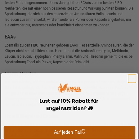
festen Platz eingenommen. Jedes Jahr gehören BCAAs zu den besten FIBO
Neuheiten, die mit einer noch besseren Rezeptur und Wirkung punkten können. Die
Sportnahrung, die sich aus den essenziellen Aminosäuren Valin, Leucin und
Isoleucin zusammensetzt, wird entweder als Pulver oder Kapseln angeboten, um
sie entweder pur, unterwegs oder kombiniert einnehmen zu können.
EAAs
Ebenfalls zu den FIBO Neuheiten gehören EAAs – essenzielle Aminosäuren, die der
Körper nicht selbst bilden kann. Hiermit sind die Aminosäuren Lysin, Methionin,
Leucin, Isoleucin, Tryptophan, Phenylalanin, Valin und Threonin gemeint, die es bei
Sportnahrung Engel als Pulver, Kapseln oder Drink gibt.
Energy-Booster
Wer hart trainiert, möchte natürlich das Beste aus seinem Körper herausholen.
Damit dies gelingt, hält Sportnahrung Engel die besten FIBO Neuheiten für Athleten
und gesundheitsbewusste Menschen bereit. Mit Koffein angereicherte Energy
Booster pushen nicht nur den Kreislauf – sie können auch den Stoffwechsel und
Lust auf 10% Rabatt für
die Fettverbrennung anregen.
Engel Nutrition? 🎁
Protein Riegel und Cookies
Wer gerne nascht und darüber hinaus viel unterwegs ist und deshalb einen Snack
für zwischendurch sucht, findet bei Sportnahrung Engel die besten FIBO Neuheiten,
Auf jeden Fall👇
die nicht nur unglaublich lecker schmecken, sondern auch ein Maximum an Eiweiß