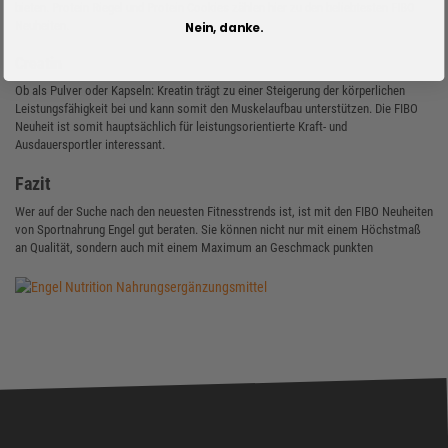
bieten. Protein Riegel und Protein Cookies zählen hier zu den beliebtesten FIBO
Neuheiten.
Nein, danke.
Creatin
Ob als Pulver oder Kapseln: Kreatin trägt zu einer Steigerung der körperlichen
Leistungsfähigkeit bei und kann somit den Muskelaufbau unterstützen. Die FIBO
Neuheit ist somit hauptsächlich für leistungsorientierte Kraft- und
Ausdauersportler interessant.
Fazit
Wer auf der Suche nach den neuesten Fitnesstrends ist, ist mit den FIBO Neuheiten
von Sportnahrung Engel gut beraten. Sie können nicht nur mit einem Höchstmaß
an Qualität, sondern auch mit einem Maximum an Geschmack punkten