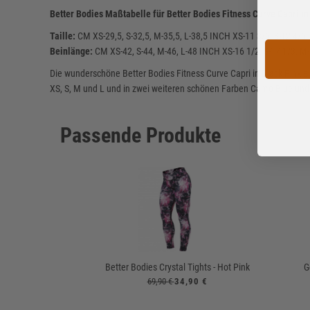
Better Bodies Maßtabelle für Better Bodies Fitness Curve Capri in
Taille:
CM XS-29,5, S-32,5, M-35,5, L-38,5 INCH XS-11 3/5, S-12 4/5, 
Beinlänge:
CM XS-42, S-44, M-46, L-48 INCH XS-16 1/2, S-17 1/3, M-
Die wunderschöne Better Bodies Fitness Curve Capri in Black Pink 
XS, S, M und L und in zwei weiteren schönen Farben Camo Blue und
Passende Produkte
Better Bodies Crystal Tights - Hot Pink
G
69,90 €
34,90 €