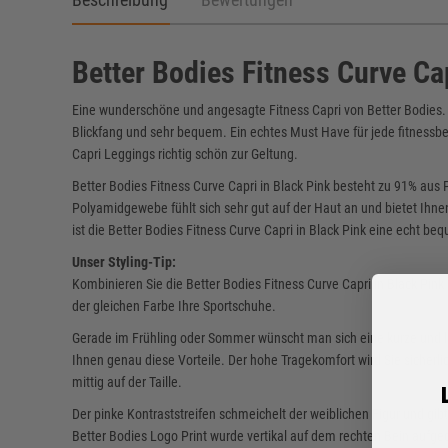
Better Bodies Fitness Curve Ca
Eine wunderschöne und angesagte Fitness Capri von Better Bodies. Di
Blickfang und sehr bequem. Ein echtes Must Have für jede fitnessbe
Capri Leggings richtig schön zur Geltung.
Better Bodies Fitness Curve Capri in Black Pink besteht zu 91% au
Polyamidgewebe fühlt sich sehr gut auf der Haut an und bietet Ihnen
ist die Better Bodies Fitness Curve Capri in Black Pink eine echt be
Unser Styling-Tip:
Kombinieren Sie die Better Bodies Fitness Curve Capri in Black Pink
der gleichen Farbe Ihre Sportschuhe.
Gerade im Frühling oder Sommer wünscht man sich eine kurze und lei
Ihnen genau diese Vorteile. Der hohe Tragekomfort wird Sie sicherl
mittig auf der Taille.
Der pinke Kontraststreifen schmeichelt der weiblichen Figur und gib
Better Bodies Logo Print wurde vertikal auf dem rechten Bein aufge