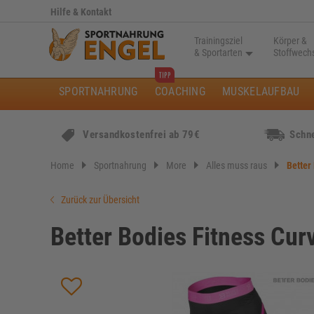
Hilfe & Kontakt
Trainingsziel
Körper &
& Sportarten
Stoffwech
SPORTNAHRUNG
COACHING
MUSKELAUFBAU
Versandkostenfrei ab 79€
Schne
Home
Sportnahrung
More
Alles muss raus
Better
Zurück zur Übersicht
Better Bodies Fitness Curv