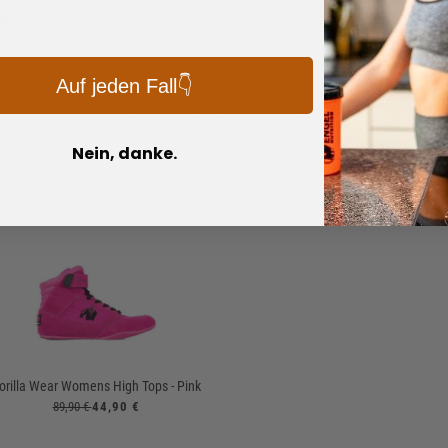
 Black Pink:
M- 14, L- 15 1/6
18 1/9, L-18 8/9
Auf jeden Fall👇
erhalten Sie in unserem Sportnahrung-Engel Online-Shop in den Größen
 Black.
Nein, danke.
orilla Wear Womens High Tops - Pink
89,90 €
44,90 €