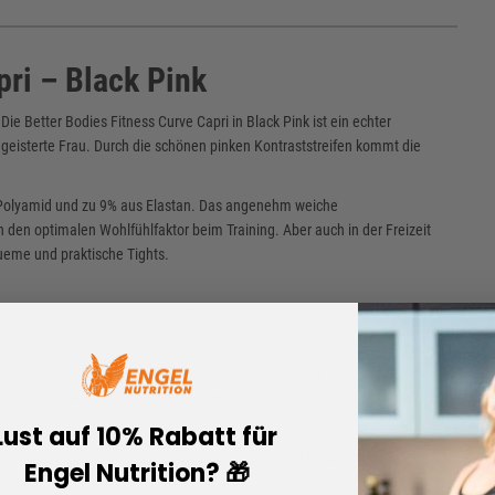
pri – Black Pink
e Better Bodies Fitness Curve Capri in Black Pink ist ein echter
geisterte Frau. Durch die schönen pinken Kontraststreifen kommt die
s Polyamid und zu 9% aus Elastan. Das angenehm weiche
 den optimalen Wohlfühlfaktor beim Training. Aber auch in der Freizeit
queme und praktische Tights.
 mit dem Better Bodies Printed T-Back in
pink
und tragen hierzu auch in
chte Trainingshose. Die Better Bodies Fitness Curve Capri bietet
ich überzeugen. Der elastische Gummibund ist sehr bequem und sitzt
Lust auf 10% Rabatt für
t der Capri Tights das gewisse Extra so wie der pinke Gummibund. Der
Engel Nutrition? 🎁
druckt.