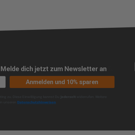
 Melde dich jetzt zum Newsletter an
💪
Anmelden und 10% sparen
ng zu. Diese Einwilligung kannst Du
jederzeit
widerrufen. Weitere
 in unseren
Datenschutzhinweisen
.