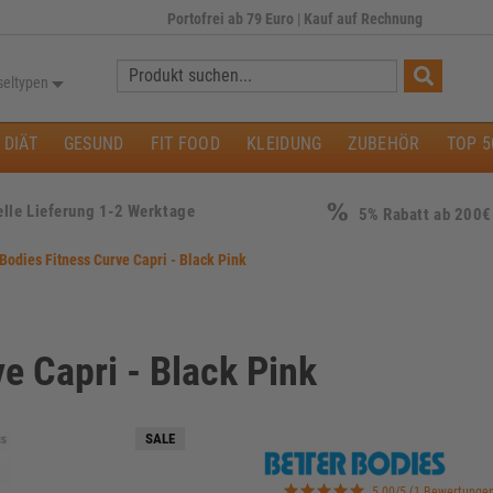
Portofrei ab 79 Euro
|
Kauf auf Rechnung
Suche:
seltypen
DIÄT
GESUND
FIT FOOD
KLEIDUNG
ZUBEHÖR
TOP 5
lle Lieferung 1-2 Werktage
5% Rabatt ab 200€
 Bodies Fitness Curve Capri - Black Pink
e Capri - Black Pink
SALE
5.00/5 (1 Bewertunge