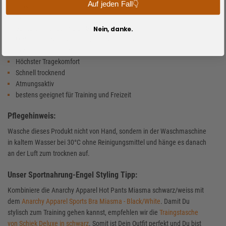
Auf jeden Fall👇
Sexy Hot Pants
Extra hoher Bund
Schnürung für optimalen Sitz
Nein, danke.
Material: 90 % Polyester und 10 % Spandex
Exzellente Passform
Höchster Tragekomfort
Schnell trocknend
Atmungsaktiv
bestens geeignet für Training und Freizeit
Pflegehinweis:
Wasche dieses Produkt nicht von Hand, sondern in der Waschmaschine
in kaltem Wasser bei 30°C ohne Reinigungsmittel und hänge es danach
an der Luft zum trocknen auf.
Unser Sportnahrung-Engel Styling Tipp:
Kombiniere die Anarchy Apparel Hot Pants Miasma schwarz/weiss mit
dem
Anarchy Apparel Sports Bra Miasma - Black/White
. Damit Du
stylisch zum Training gehen kannst, empfehlen wir die
Traingstasche
von Schiek Deluxe in schwarz
. Somit ist Dein Outfit perfekt und Du bist