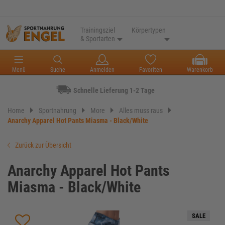
Trainingsziel
Körpertypen
& Sportarten
Menü
Suche
Anmelden
Favoriten
Warenkorb
Schnelle Lieferung 1-2 Tage
Home
Sportnahrung
More
Alles muss raus
Anarchy Apparel Hot Pants Miasma - Black/White
Zurück zur Übersicht
Anarchy Apparel Hot Pants
Miasma - Black/White
SALE