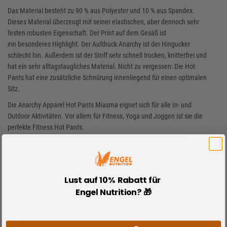
Das Material besteht zu 90 % aus Polyester und 10 % aus Spandex.
Dieses Material überzeugt mit seiner elastischen, aber dennoch sehr
festen robusten Eigenschaft. Der Print auf dem Gesäß ist
ein besonderes Highlight. Der Aufdruck Anarchy ist der Hingucker
schlecht hin. Außerdem ist der Stoff sehr schnell trocken, knitterfrei und
hat ein sehr alltagstaugliches Material. Nicht zu vergessen: Die Hot
Pants hat eine zusätzliche Schnürung innenliegend für einen optimalen
Sitz.
Die Anarchy Apparel Hot Pants Miasma eignet sich für alle In- und
Outdoor Aktivitäten. Vor allem für Fitness, Yoga und Joggen ist sie die
perfekte Fitness Hot Pants.
Das Muster auf der kurzen Hose ist sehr schön verspielt und mit
schwarz/weiss kombiniert. Ein sehr modernes Muster. Außerdem ist sie
zeitlos und immer angesagt.
Die angesagt Anarchy Apparel Hot Pants Miasma erhälst Du bei uns im
Lust auf 10% Rabatt für
Sportnahrung-Engel Online-Shop in den Größen XS bis XL.
Engel Nutrition? 🎁
Somit bietet Dir die Anarchy Apparel Hot Pants Miasma
einige Vorteile: