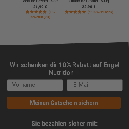
Creatine Powder - 500g
Glutamine Powder - 500g
Prot
36,90 €
22,90 €
(136
(95 Bewertungen)
Bewertungen)
Wir schenken dir 10% Rabatt auf Engel
🔔
Nutrition
Meinen Gutschein sichern
Sie bezahlen sicher mit: