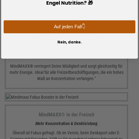
Engel Nutrition? 🎁
MindMAXX® beim Lernen
Auf jeden Fall👇
Mehr Konzentration & Denkleistung
Nein, danke.
Überall ist Fokus gefragt. Ob im Verein, beim Denksport, oder E-
Gaming mit Freunden. Fällt es Dir manchmal schwer fokussiert zu
bleiben?
MindMAXX® verringert Deine Müdigkeit und sorgt gleichzeitig für
mehr Energie. Ideal für alle Freizeitbeschäftigungen, die ein hohes
Maß an Konzentration verlangen."
MindMAXX® in der Freizeit
Mehr Konzentration & Denkleistung
Überall ist Fokus gefragt. Ob im Verein, beim Denksport oder E-
Gaming mit Freunden. Fällt es Dir manchmal schwer fokussiert zu