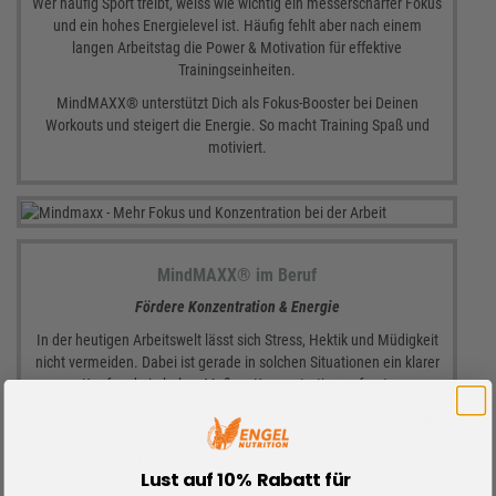
Wer häufig Sport treibt, weiss wie wichtig ein messerscharfer Fokus
und ein hohes Energielevel ist. Häufig fehlt aber nach einem
langen Arbeitstag die Power & Motivation für effektive
Trainingseinheiten.
MindMAXX® unterstützt Dich als Fokus-Booster bei Deinen
Workouts und steigert die Energie. So macht Training Spaß und
motiviert.
MindMAXX® im Beruf
Fördere Konzentration & Energie
In der heutigen Arbeitswelt lässt sich Stress, Hektik und Müdigkeit
nicht vermeiden. Dabei ist gerade in solchen Situationen ein klarer
Kopf und ein hohes Maß an Konzentration gefragt.
MindMAXX® steigert die Leistung und damit die Produktivität bei
der Arbeit. Dein perfekter Begleiter in Zeiten, in denen Du
besonders viel von Dir verlangst.
Lust auf 10% Rabatt für