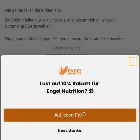
Wie genau fallen die Größen aus?
Die Größen fallen etwas kleiner aus, deshalb empfehlen wir, eine
Nummer größer zu wählen.
Für genauere Maße können Sie gerne unsere Größentabelle einsehen.
Calculate my size
CM
INCHES
Size
Länge
Brust
Lust auf 10% Rabatt für
Engel Nutrition? 🎁
XS
68cm
109cm
S
70cm
115cm
Auf jeden Fall👇
M
72cm
122cm
Nein, danke.
L
74cm
129cm