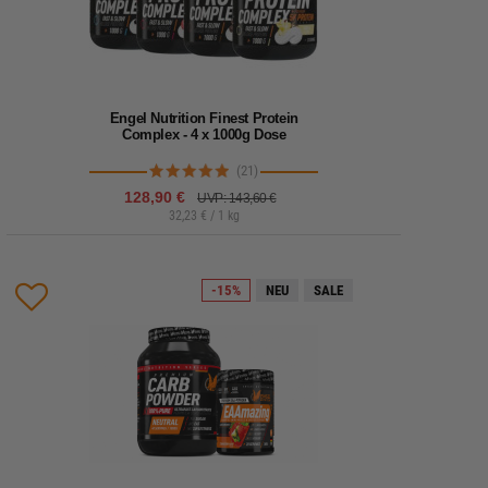
Engel Nutrition Finest Protein
Complex - 4 x 1000g Dose
(21)
128,90 €
UVP: 143,60 €
32,23 € / 1 kg
Lieferzeit: 1-2 Werktage
Mehrkomponenten-Protein Pulver aus Whey
-15%
NEU
SALE
Protein Isolat, Casein, Ei-Protein, Milchprotein und
Whey Konzentrat.
Details
Produkt vergleichen