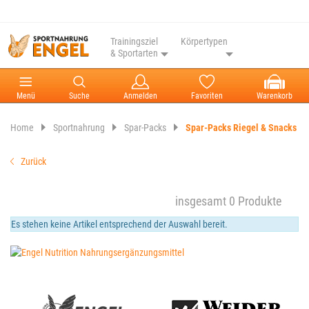
Trainingsziel
Körpertypen
& Sportarten
Menü
Suche
Anmelden
Favoriten
Warenkorb
Home
Sportnahrung
Spar-Packs
Spar-Packs Riegel & Snacks
Zurück
insgesamt 0 Produkte
Es stehen keine Artikel entsprechend der Auswahl bereit.