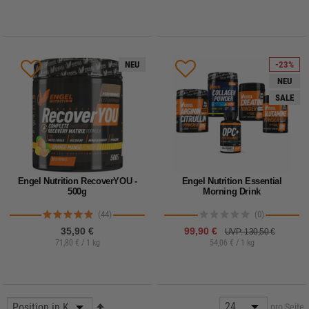
NEU
-23%
NEU
SALE
Engel Nutrition RecoverYOU -
Engel Nutrition Essential
500g
Morning Drink
(44)
(0)
35,90 €
99,90 €
UVP: 130,50 €
71,80 € / 1 kg
54,06 € / 1 kg
pro Seite