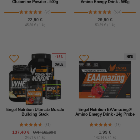
Glutamine Powder - 500g
Amino Energy Drink - 560g
(95)
(584)
22,90 €
29,90 €
45,80 € / 1 kg
53,39 € / 1 kg
-15%
NEU
SALE
Engel Nutrition Ultimate Muscle
Engel Nutrition EAAmazing®
Building Stack
Amino Energy Drink - 14g Probe
(31)
(13)
137,40 €
1,99 €
UVP: 161,60 €
34,61 € / 1 kg
142,14 € / 1 kg