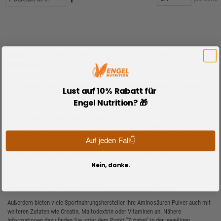
Welche Unterschiede gibt es bei Aminosäuren-Pulver zu
beachten?
Zu den im Fitness-und Bodybuilding Training am häufigsten verwendeten
Aminosäuren zählen Aminosäuren-Komplexe (enthalten mehrere Aminosäuren)
Lust auf 10% Rabatt für
oder Aminosäuren Pulver mit nur einer einzigen Aminosäure wie z.B. L-Glutamin,
Engel Nutrition? 🎁
BCAAs und Arginin.
Bei Sportnahrung-Engel bieten wir Ihnen auch Aminosäuren Pulver mit oder auch
ohne Geschmack an. Im Vergleich zu früher gibt es heute Aminosäuren Pulver in
den unterschiedlichsten Geschmacksrichtungen wie Orange, Zitrone, Kirsche oder
Auf jeden Fall👇
Ananas.
Geschmacksneutrales Aminosäuren-Pulver enthält zumeist weder
Geschmacksstoffe, noch irgendwelche Süßstoffe und Aromen. Aufgrund des
Nein, danke.
starken Eigengeschmacks von Aminosäuren sind geschmackslose Aminosäuren
Pulver nicht bei jedem Kunden beliebt. Wohl aber bei denen, die gerne auf jeglichen
künstlichen Zusatz in ihrem Aminosäuren Pulver verzichten möchten.
Außerdem bieten viele Sportnahrungshersteller ihre Aminosäuren Pulver auch mit
weiteren Zutaten wie Creatin, Maltodextrin oder Vitaminen an. Nähere
Informationen dazu finden Sie unter dem Punkt "Zutaten" in der jeweiligen