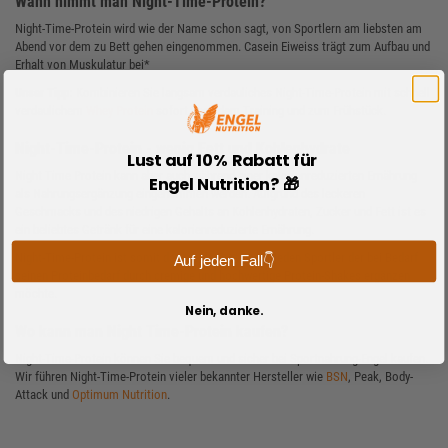
Wann nimmt man Night-Time-Protein?
Night-Time-Protein wird wie der Name schon sagt, von Sportlern am liebsten am
Abend vor dem zu Bett gehen eingenommen. Casein Eiweiss trägt zum Aufbau und
Erhalt von Muskulatur bei*
Unser Tipp:
Kombinieren Sie langsam verdauliches Night-Time-Protein mit schnell
verdaulichem
Whey Protein
sofort nach dem Training und zum Frühstück.
Night-Time-Protein - wenig Fett und Kohlenhydrate
Lust auf 10% Rabatt für
Night Time Protein kann aber auch während einer kalorienreduzierten Ernährung
Engel Nutrition? 🎁
als Nahrungsergänzung eingenommen werden. Aufgrund des leckeren
Geschmacks und des niedrigen Gehalts an Kohlenhydraten, Zucker und Fett ist es
ein beliebtes Getränk für eine kalorienreduzierte Ernährung.
Night-Time-Protein ist somit das ideale Protein für jeden Sportler der bei Bedarf
Auf jeden Fall👇
seinen Proteinbedarf durch cremige und hochwertige Protein-Shakes ergänzen
möchte.
Nein, danke.
Wo kann man Night Time-Protein kaufen?
Night-Time-Protein können Sie bequem und sicher bei Sportnahrung-Engel kaufen.
Wir führen Night-Time-Protein vieler bekannter Hersteller wie
BSN
, Peak, Body-
Attack und
Optimum Nutrition
.