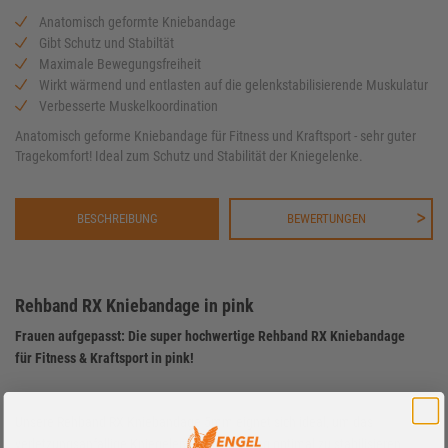
Anatomisch geformte Kniebandage
Gibt Schutz und Stabiltät
Maximale Bewegungsfreiheit
Wirkt wärmend und entlasten auf die gelenkstabilisierende Muskulatur
Verbesserte Muskelkoordination
Anatomisch geforme Kniebandage für Fitness und Kraftsport - sehr guter
Tragekomfort! Ideal zum Schutz und Stabilität der Kniegelenke.
BESCHREIBUNG
BEWERTUNGEN
Rehband RX Kniebandage in pink
Frauen aufgepasst: Die super hochwertige Rehband RX Kniebandage
für Fitness & Kraftsport in pink!
Unsere Rehband RX Kniebandage 5mm eignet sich ideal, um das
verletzungsanfällige Kniegelenk beim Training optimal zu stabilisieren