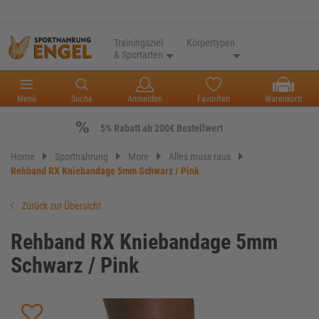
Trainingsziel
Körpertypen
& Sportarten
Menü
Suche
Anmelden
Favoriten
Warenkorb
5% Rabatt ab 200€ Bestellwert
Home
Sportnahrung
More
Alles muss raus
Rehband RX Kniebandage 5mm Schwarz / Pink
Zurück zur Übersicht
Rehband RX Kniebandage 5mm
Schwarz / Pink