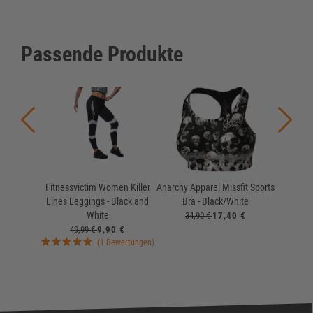
Passende Produkte
Fitnessvictim Women Killer
Anarchy Apparel Missfit Sports
Anarch
Lines Leggings - Black and
Bra - Black/White
Leggi
White
34,90 €
17,40 €
49
49,99 €
9,90 €
(1 Bewertungen)