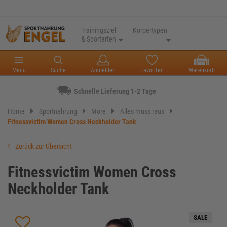
Trainingsziel
Körpertypen
& Sportarten
Menü
Suche
Anmelden
Favoriten
Warenkorb
Schnelle Lieferung 1-2 Tage
Home
Sportnahrung
More
Alles muss raus
Fitnessvictim Women Cross Neckholder Tank
Zurück zur Übersicht
Fitnessvictim Women Cross
Neckholder Tank
SALE