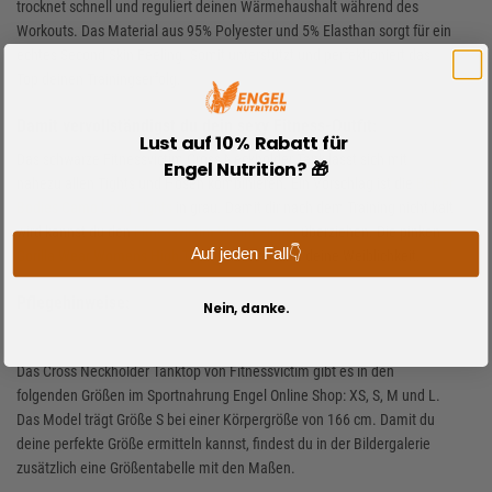
trocknet schnell und reguliert deinen Wärmehaushalt während des
Workouts. Das Material aus 95% Polyester und 5% Elasthan sorgt für ein
echtes Second Skin Feeling. Somit unterstützt und perfektioniert das
Top deinen Trainingserfolg.
Damit vervollständigst du dein sexy Fitness-Outfit:
Lust auf 10% Rabatt für
Das schwarze Fitnessvictim Cross Neckholder Tank lässt sich mit
Engel Nutrition? 🎁
nahezu allen Tights und Hosen kombinieren. Ein Vorschlag ist die
Better
Bodies Camo Long Tights
in grau. Damit dir nach dem Training nicht kalt
wird kannst du den
Fitnessvictim Victim Zipper
überziehen. Die pinken
Auf jeden Fall👇
Gorilla Wear Womens High Tops
unterstreichen deine Weiblichkeit.
Pflegehinweise:
Nein, danke.
Das Cross Neckholder Tanktop von Fitnessvictim gibt es in den
folgenden Größen im Sportnahrung Engel Online Shop: XS, S, M und L.
Das Model trägt Größe S bei einer Körpergröße von 166 cm. Damit du
deine perfekte Größe ermitteln kannst, findest du in der Bildergalerie
zusätzlich eine Größentabelle mit den Maßen.